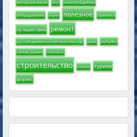
моторное масло
мчс
новости Бурятии
полезное
оборудование
прическа
окунь
ремонт
путешествия
рыбалка
русский драматический театр Улан-Удэ
рыба
своими руками
спектакль
строительство
туризм
томаты
форекс