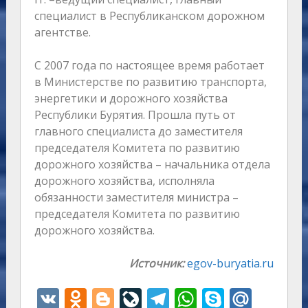
специалист в Республиканском дорожном
агентстве.
С 2007 года по настоящее время работает
в Министерстве по развитию транспорта,
энергетики и дорожного хозяйства
Республики Бурятия. Прошла путь от
главного специалиста до заместителя
председателя Комитета по развитию
дорожного хозяйства – начальника отдела
дорожного хозяйства, исполняла
обязанности заместителя министра –
председателя Комитета по развитию
дорожного хозяйства.
Источник:
egov-buryatia.ru
V
O
Bl
Li
T
W
S
M