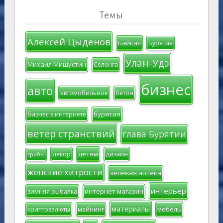
Темы
Алексей Цыденов
Байкал
Бурятия
Улан-Удэ
Михаил Мишустин
Селенга
бизнес
авто
автомобильное
бетон
бурятия
бизнес в интернете
ветер странствий
глава Бурятии
детям
декор
дизайн
грибы
женские хитрости
зеленая аптека
интерьер
интернет магазин
зимняя рыбалка
материалы
мебель
криптовалюты
майнинг