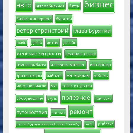
бизнес
авто
автомобильное
бетон
бурятия
бизнес в интернете
ветер странствий
глава Бурятии
детям
декор
дизайн
грибы
женские хитрости
зеленая аптека
интерьер
интернет магазин
зимняя рыбалка
материалы
мебель
криптовалюты
майнинг
моторное масло
мчс
новости Бурятии
полезное
оборудование
прическа
окунь
ремонт
путешествия
рассказ
рыбалка
русский драматический театр Улан-Удэ
рыба