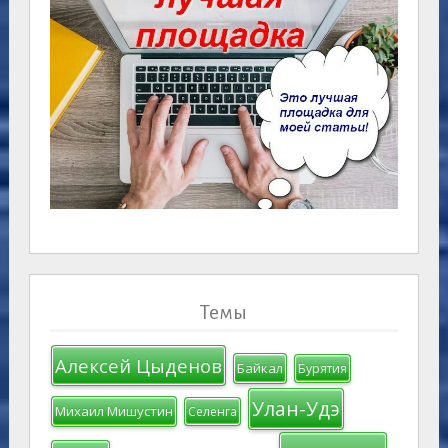
Темы
Алексей Цыденов
Байкал
Бурятия
Улан-Удэ
Михаил Мишустин
Селенга