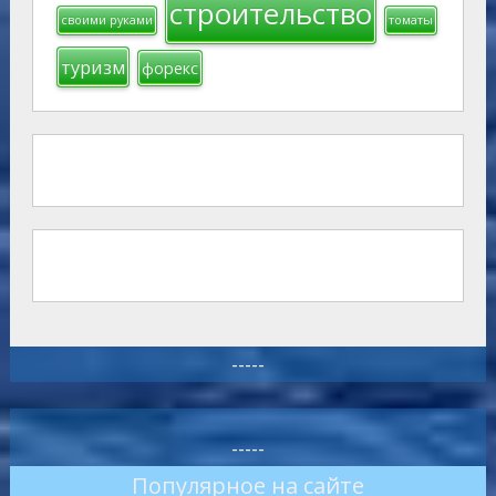
строительство
своими руками
томаты
туризм
форекс
-----
-----
Популярное на сайте