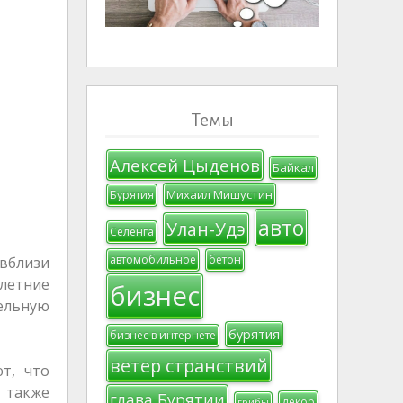
Темы
Алексей Цыденов
Байкал
Михаил Мишустин
Бурятия
авто
Улан-Удэ
Селенга
автомобильное
бетон
 вблизи
 летние
бизнес
тельную
бурятия
бизнес в интернете
ветер странствий
т, что
 также
глава Бурятии
декор
грибы