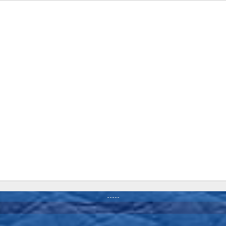
-----