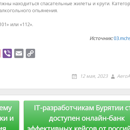
олжны находиться спасательные жилеты и круги. Катего
алкогольного опьянения.
01» или «112».
Источник:
03.mchs
Pi
Vi
E
C
nt
b
m
o
er
er
ai
p
12 мая, 2023
AeroA
e
l
y
st
Li
n
тему
IT-разработчикам Бурятии с
k
ки и
доступен онлайн-банк
ия
эффективных кейсов от росси