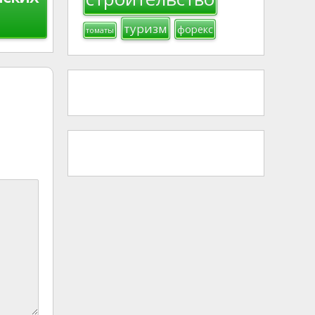
туризм
форекс
томаты