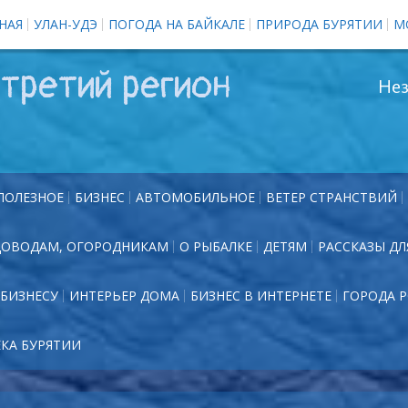
НАЯ
УЛАН-УДЭ
ПОГОДА НА БАЙКАЛЕ
ПРИРОДА БУРЯТИИ
М
третий регион
Нез
ПОЛЕЗНОЕ
БИЗНЕС
АВТОМОБИЛЬНОЕ
ВЕТЕР СТРАНСТВИЙ
ДОВОДАМ, ОГОРОДНИКАМ
О РЫБАЛКЕ
ДЕТЯМ
РАССКАЗЫ ДЛ
БИЗНЕСУ
ИНТЕРЬЕР ДОМА
БИЗНЕС В ИНТЕРНЕТЕ
ГОРОДА 
ЕКА БУРЯТИИ