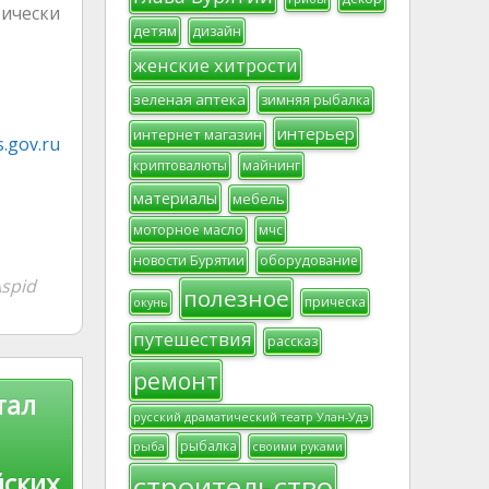
рически
детям
дизайн
женские хитрости
зеленая аптека
зимняя рыбалка
интерьер
интернет магазин
.gov.ru
криптовалюты
майнинг
материалы
мебель
моторное масло
мчс
новости Бурятии
оборудование
spid
полезное
прическа
окунь
путешествия
рассказ
ремонт
тал
русский драматический театр Улан-Удэ
рыбалка
рыба
своими руками
йских
строительство