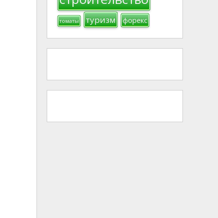
туризм
форекс
томаты