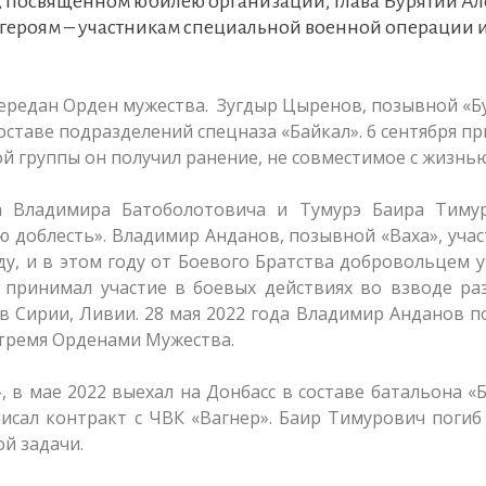
, посвященном юбилею организации, Глава Бурятии Ал
героям – участникам специальной военной операции и
редан Орден мужества. Зугдыр Цыренов, позывной «Бу
оставе подразделений спецназа «Байкал». 6 сентября пр
 группы он получил ранение, не совместимое с жизнью
а Владимира Батоболотовича и Тумурэ Баира Тимур
 доблесть». Владимир Анданов, позывной «Ваха», уча
ду, и в этом году от Боевого Братства добровольцем 
н принимал участие в боевых действиях во взводе ра
в Сирии, Ливии. 28 мая 2022 года Владимир Анданов п
 тремя Орденами Мужества.
 в мае 2022 выехал на Донбасс в составе батальона «
исал контракт с ЧВК «Вагнер». Баир Тимурович погиб
й задачи.