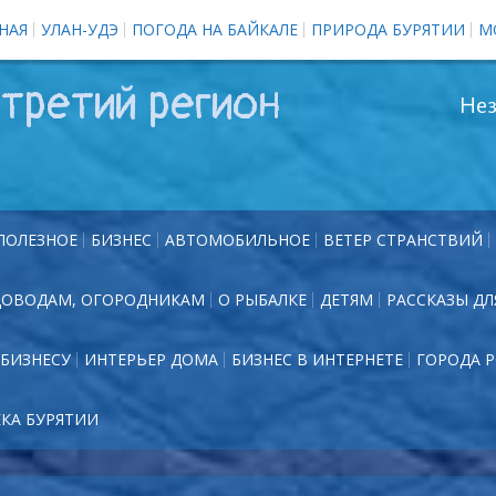
НАЯ
УЛАН-УДЭ
ПОГОДА НА БАЙКАЛЕ
ПРИРОДА БУРЯТИИ
М
третий регион
Нез
ПОЛЕЗНОЕ
БИЗНЕС
АВТОМОБИЛЬНОЕ
ВЕТЕР СТРАНСТВИЙ
ДОВОДАМ, ОГОРОДНИКАМ
О РЫБАЛКЕ
ДЕТЯМ
РАССКАЗЫ ДЛ
БИЗНЕСУ
ИНТЕРЬЕР ДОМА
БИЗНЕС В ИНТЕРНЕТЕ
ГОРОДА 
ЕКА БУРЯТИИ