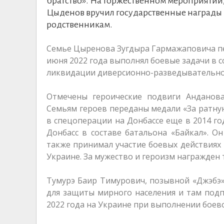
братство». На торжественном мероприятии
Цыденов вручил государственные награды 
родственникам.
Семье Цыренова Зугдыра Гармажаповича пе
июня 2022 года выполнял боевые задачи в с
ликвидации диверсионно-разведывательной
Отмечены героические подвиги Анданов
Семьям героев переданы медали «За ратную
в спецоперации на Донбассе еще в 2014 го
Донбасс в составе батальона «Байкал». О
также принимал участие боевых действиях 
Украине. За мужество и героизм награжден
Тумурэ Баир Тимурович, позывной «Джэбэ»,
для защиты мирного населения и там подп
2022 года на Украине при выполнении боево