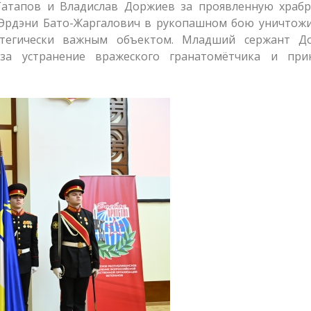
атапов и Владислав Доржиев за проявленную храбр
 Эрдэни Бато-Жаргалович в рукопашном бою уничтожи
атегически важным объектом. Младший сержант Д
за устранение вражеского гранатомётчика и при