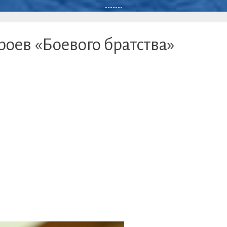
-------
роев «Боевого братства»