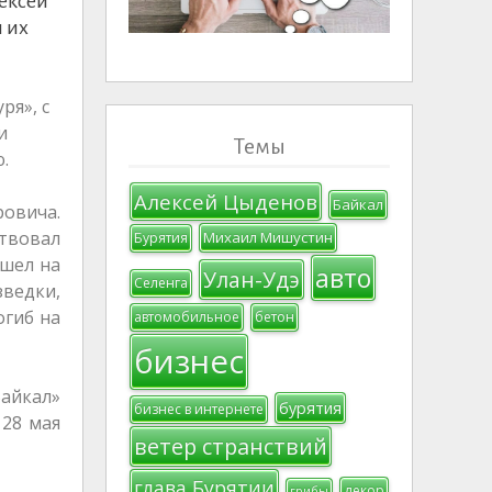
ексей
 их
ря», с
и
Темы
.
Алексей Цыденов
Байкал
овича.
ствовал
Михаил Мишустин
Бурятия
ушел на
авто
Улан-Удэ
Селенга
зведки,
огиб на
автомобильное
бетон
бизнес
Байкал»
бурятия
бизнес в интернете
 28 мая
ветер странствий
глава Бурятии
декор
грибы