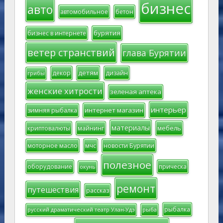
бизнес
авто
автомобильное
бетон
бурятия
бизнес в интернете
ветер странствий
глава Бурятии
детям
декор
дизайн
грибы
женские хитрости
зеленая аптека
интерьер
интернет магазин
зимняя рыбалка
материалы
мебель
криптовалюты
майнинг
моторное масло
мчс
новости Бурятии
полезное
оборудование
прическа
окунь
ремонт
путешествия
рассказ
рыбалка
русский драматический театр Улан-Удэ
рыба