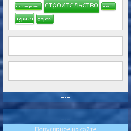
строительство
своими руками
томаты
туризм
форекс
-----
-----
Популярное на сайте