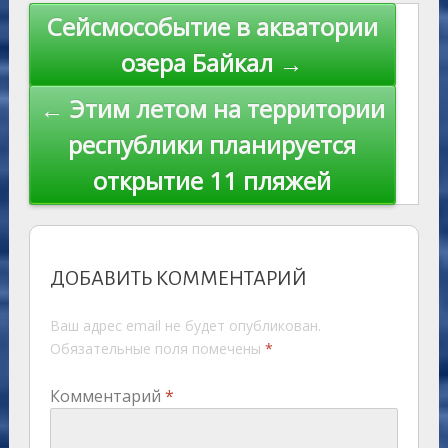
s
n
p
n
Навигация
Сейсмособытие в акватории
ni
al
k
по
озера Байкал →
ki
записям
← Этим летом на территории
республики планируется
открытие 11 пляжей
ДОБАВИТЬ КОММЕНТАРИЙ
Ваш адрес email не будет опубликован.
Обязательные поля помечены
*
Комментарий
*