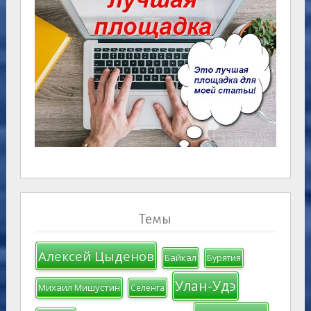
Темы
Алексей Цыденов
Байкал
Бурятия
Улан-Удэ
Михаил Мишустин
Селенга