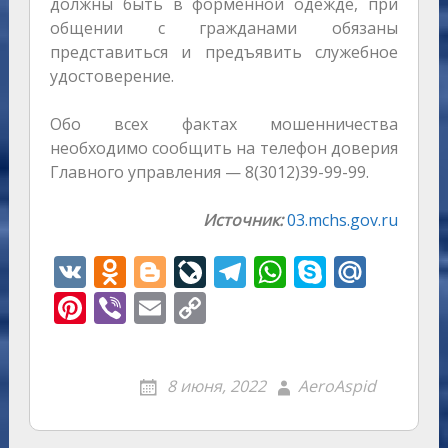
должны быть в форменной одежде, при
общении с гражданами обязаны
представиться и предъявить служебное
удостоверение.
Обо всех фактах мошенничества
необходимо сообщить на телефон доверия
Главного управления — 8(3012)39-99-99.
Источник:
03.mchs.gov.ru
V
O
Bl
Li
T
W
S
M
K
d
o
v
el
h
k
ai
Pi
Vi
E
C
n
g
eJ
e
at
y
l.
nt
b
m
o
o
g
o
gr
s
p
R
er
er
ai
p
8 июня, 2022
AeroAspid
kl
er
u
a
A
e
u
e
l
y
as
r
m
p
st
Li