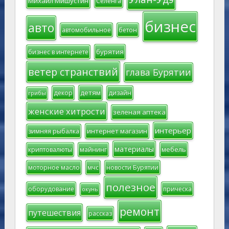
Михаил Мишустин
Селенга
бизнес
авто
автомобильное
бетон
бурятия
бизнес в интернете
ветер странствий
глава Бурятии
детям
декор
дизайн
грибы
женские хитрости
зеленая аптека
интерьер
интернет магазин
зимняя рыбалка
материалы
мебель
криптовалюты
майнинг
моторное масло
мчс
новости Бурятии
полезное
оборудование
прическа
окунь
ремонт
путешествия
рассказ