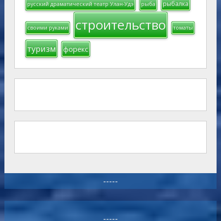
рыбалка
русский драматический театр Улан-Удэ
рыба
строительство
своими руками
томаты
туризм
форекс
-----
-----