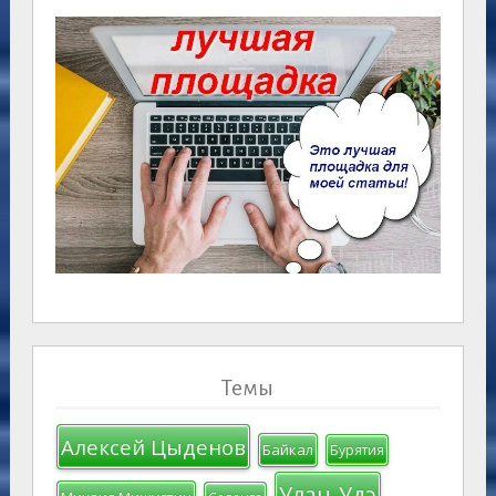
Темы
Алексей Цыденов
Байкал
Бурятия
Улан-Удэ