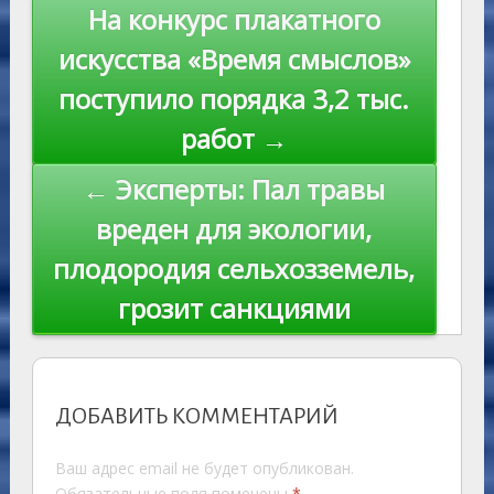
s
n
p
n
Навигация
На конкурс плакатного
ni
al
k
по
искусства «Время смыслов»
ki
записям
поступило порядка 3,2 тыс.
работ →
← Эксперты: Пал травы
вреден для экологии,
плодородия сельхозземель,
грозит санкциями
ДОБАВИТЬ КОММЕНТАРИЙ
Ваш адрес email не будет опубликован.
Обязательные поля помечены
*