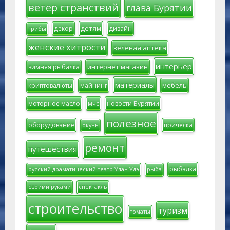
ветер странствий
глава Бурятии
детям
декор
дизайн
грибы
женские хитрости
зеленая аптека
интерьер
интернет магазин
зимняя рыбалка
материалы
мебель
криптовалюты
майнинг
моторное масло
мчс
новости Бурятии
полезное
оборудование
прическа
окунь
ремонт
путешествия
рыбалка
русский драматический театр Улан-Удэ
рыба
своими руками
спектакль
строительство
туризм
томаты