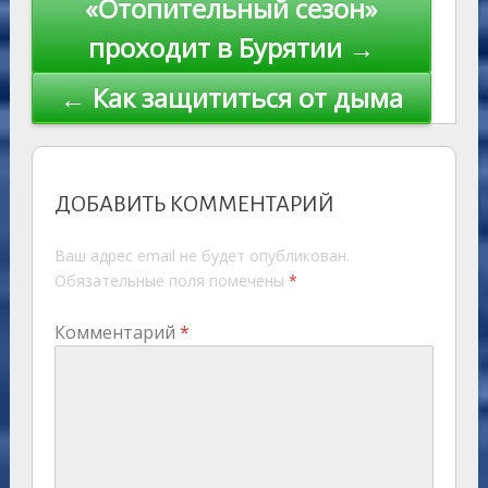
n
«Отопительный сезон»
ni
al
k
по
проходит в Бурятии →
ki
записям
← Как защититься от дыма
ДОБАВИТЬ КОММЕНТАРИЙ
Ваш адрес email не будет опубликован.
Обязательные поля помечены
*
Комментарий
*