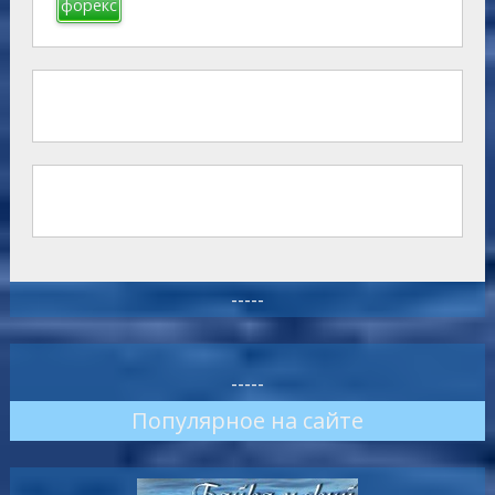
форекс
-----
-----
Популярное на сайте