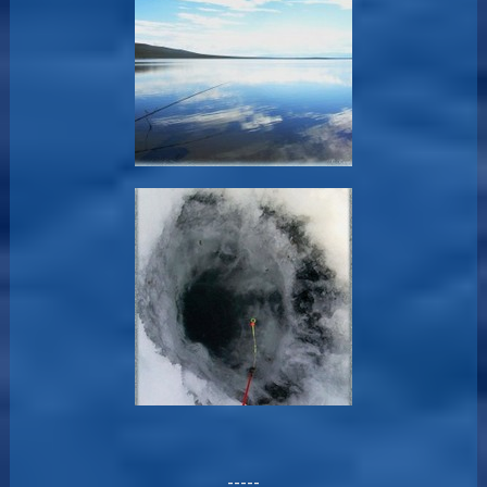
-----