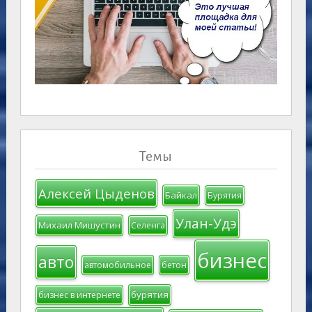
Темы
Алексей Цыденов
Байкал
Бурятия
Улан-Удэ
Михаил Мишустин
Селенга
бизнес
авто
автомобильное
бетон
бурятия
бизнес в интернете