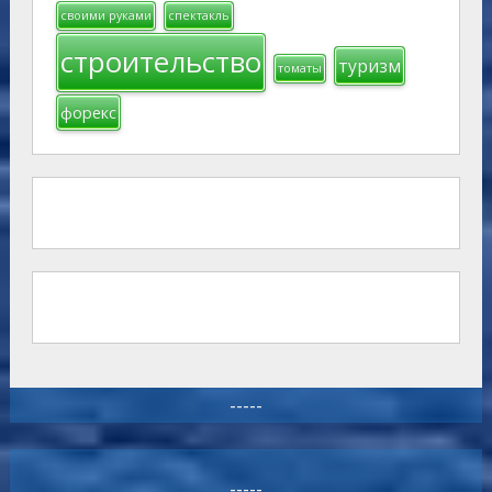
своими руками
спектакль
строительство
туризм
томаты
форекс
-----
-----