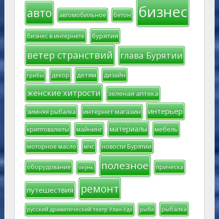
бизнес
авто
автомобильное
бетон
бурятия
бизнес в интернете
ветер странствий
глава Бурятии
детям
декор
дизайн
грибы
женские хитрости
зеленая аптека
интерьер
интернет магазин
зимняя рыбалка
материалы
мебель
криптовалюты
майнинг
моторное масло
мчс
новости Бурятии
полезное
оборудование
прическа
окунь
ремонт
путешествия
рыбалка
русский драматический театр Улан-Удэ
рыба