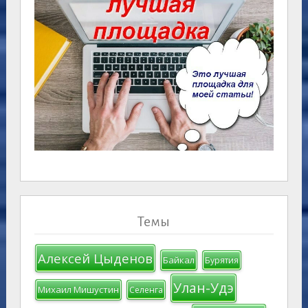
Темы
Алексей Цыденов
Байкал
Бурятия
Улан-Удэ
Михаил Мишустин
Селенга