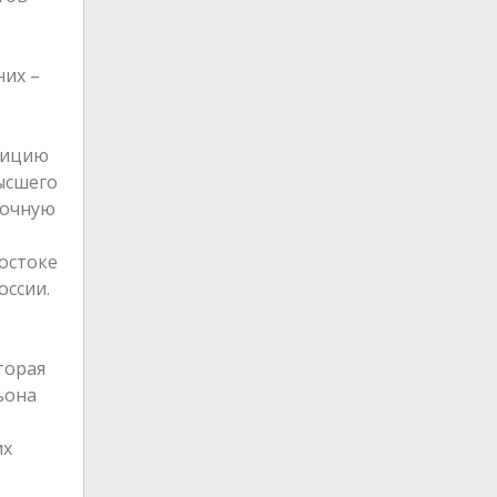
них –
зицию
ысшего
точную
остоке
оссии.
торая
ьона
их