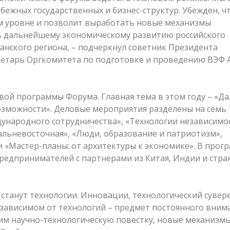
бежных государственных и бизнес-структур. Убежден, ч
м уровне и позволит выработать новые механизмы
ть дальнейшему экономическому развитию российского
анского региона, – подчеркнул советник Президента
ретарь Оргкомитета по подготовке и проведению ВЭФ 
вой программы Форума. Главная тема в этом году – «Д
возможности». Деловые мероприятия разделены на семь
ународного сотрудничества», «Технологии независимос
дальневосточная», «Люди, образование и патриотизм»,
и «Мастер-планы: от архитектуры к экономике». В прог
редпринимателей с партнерами из Китая, Индии и стра
станут технологии. Инновации, технологический сувер
е зависимом от технологий – предмет постоянного вним
им научно-технологическую повестку, новые механизмы