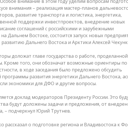
 Особое внимание в этом году уделим вопросам подгот
кусе внимания – реализация мастер-планов дальневост
торов, развитие транспорта и логистика, энергетика,
твенной поддержки инвестпроектов, внедрение новых
исание соглашений с российскими и зарубежными
на Дальнем Востоке, состоится запуск новых предприят
развитию Дальнего Востока и Арктики Алексей Чекунк
оры доложат главе государства о работе, проделанной
ы. Кроме того, они обозначат возможные ориентиры по
тности, в ходе заседания было предложено обсудить
 программы развития энергетики Дальнего Востока, а
асли экономики для ДФО и другие вопросы.
ется доклад модераторов Президенту России. Это буд
ства будут доложены задачи и предложения, от внедрен
а, – подчеркнул Юрий Трутнев.
о рассказал о подготовке региона и Владивостока к Фо