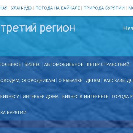
НАЯ
УЛАН-УДЭ
ПОГОДА НА БАЙКАЛЕ
ПРИРОДА БУРЯТИИ
М
третий регион
Нез
ПОЛЕЗНОЕ
БИЗНЕС
АВТОМОБИЛЬНОЕ
ВЕТЕР СТРАНСТВИЙ
ДОВОДАМ, ОГОРОДНИКАМ
О РЫБАЛКЕ
ДЕТЯМ
РАССКАЗЫ ДЛ
БИЗНЕСУ
ИНТЕРЬЕР ДОМА
БИЗНЕС В ИНТЕРНЕТЕ
ГОРОДА 
ЕКА БУРЯТИИ