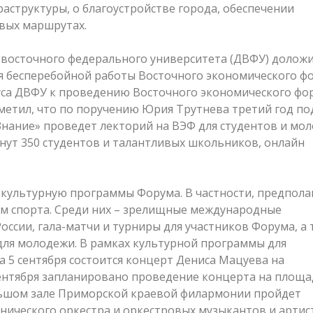
аструктуры, о благоустройстве города, обеспечении
вых маршрутах.
евосточного федерального университета (ДВФУ) долож
ия бесперебойной работы Восточного экономического ф
уса ДВФУ к проведению Восточного экономического фо
тметил, что по поручению Юрия Трутнева третий год по
нание» проведет лекторий на ВЭФ для студентов и мо
нут 350 студентов и талантливых школьников, онлайн
 культурную программы Форума. В частности, предпола
ам спорта. Среди них – зрелищные международные
оссии, гала-матчи и турниры для участников Форума, а
ля молодежи. В рамках культурной программы для
а 5 сентября состоится концерт Дениса Мацуева на
сентября запланировано проведение концерта на площ
льшом зале Приморской краевой филармонии пройдет
нического оркестра и оркестровых музыкантов и артис