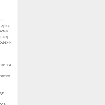
ил
орума
рума
дряд
лодежи
гается
 также
ади
тов