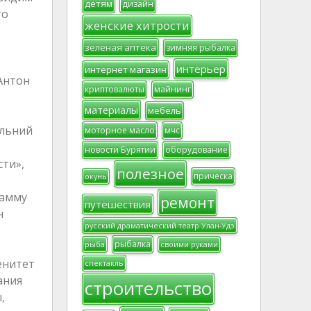
детям
дизайн
то
женские хитрости
зеленая аптека
зимняя рыбалка
интерьер
интернет магазин
Антон
криптовалюты
майнинг
материалы
мебель
альний
моторное масло
мчс
новости Бурятии
оборудование
ти»,
полезное
прическа
окунь
рамму
ремонт
путешествия
н
русский драматический театр Улан-Удэ
рыбалка
рыба
своими руками
енитет
спектакль
ания
строительство
,