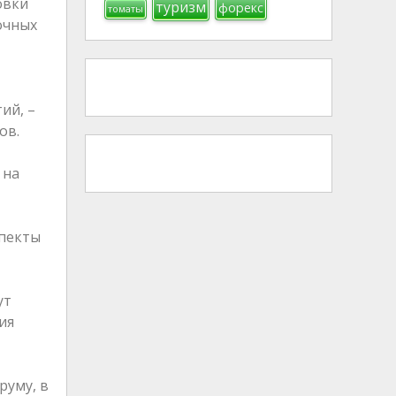
овки
туризм
форекс
томаты
очных
ий, –
ов.
 на
спекты
ут
ия
руму, в