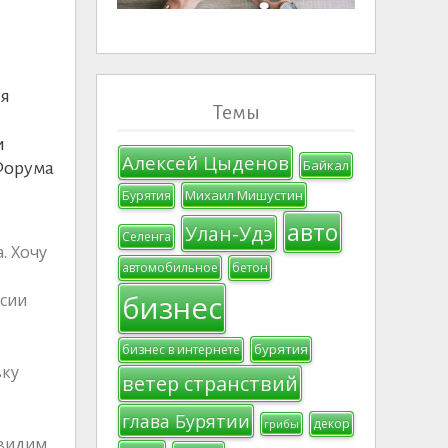
ля
Темы
и
Алексей Цыденов
Байкал
 Форума
Михаил Мишустин
Бурятия
авто
Улан-Удэ
Селенга
. Хочу
автомобильное
бетон
бизнес
ссии
бурятия
бизнес в интернете
вку
ветер странствий
глава Бурятии
декор
грибы
 видим