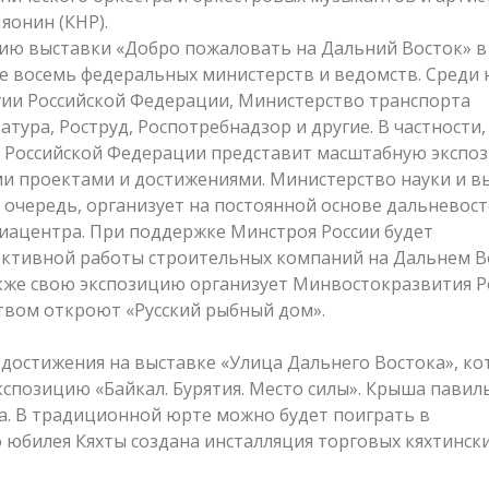
яонин (КНР).
цию выставки «Добро пожаловать на Дальний Восток» в
е восемь федеральных министерств и ведомств. Среди 
гии Российской Федерации, Министерство транспорта
тура, Роструд, Роспотребнадзор и другие. В частности,
 Российской Федерации представит масштабную экспо
и проектами и достижениями. Министерство науки и в
 очередь, организует на постоянной основе дальневос
иацентра. При поддержке Минстроя России будет
фективной работы строительных компаний на Дальнем В
кже свою экспозицию организует Минвостокразвития Р
твом откроют «Русский рыбный дом».
достижения на выставке «Улица Дальнего Востока», ко
экспозицию «Байкал. Бурятия. Место силы». Крыша павил
на. В традиционной юрте можно будет поиграть в
о юбилея Кяхты создана инсталляция торговых кяхтинск