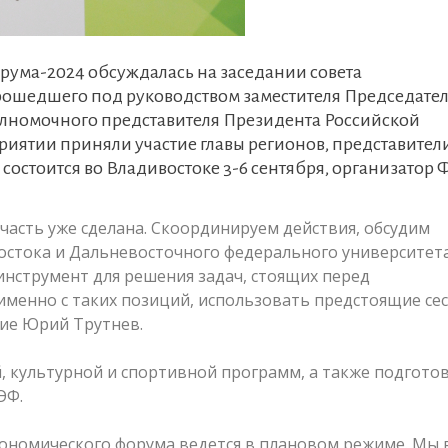
рума-2024 обсуждалась на заседании совета
рошедшего под руководством заместителя Председате
олномочного представителя Президента Российской
иятии приняли участие главы регионов, представител
состоится во Владивостоке 3-6 сентября, организатор
часть уже сделана. Скоординируем действия, обсудим
стока и Дальневосточного федерального университета
 инструмент для решения задач, стоящих перед
именно с таких позиций, использовать предстоящие се
ние Юрий Трутнев.
 культурной и спортивной программ, а также подгото
ЭФ.
ономического форума ведется в плановом режиме. Мы