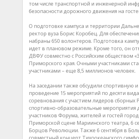
том числе транспортной и инженерной инфр
безопасности дорожного движения на госте
О подготовке кампуса и территории Дальн
ректор вуза Борис Коробец. Для обеспечен
набраны 650 волонтеров. Подготовка камп
идет в плановом режиме. Кроме того, он о
ДВФУ совместно с Российским обществом «З
Приморского края. Очными участниками ста
участниками – еще 8,5 миллионов человек.
На заседании также обсудили спортивную и
проведение 15 мероприятий по десяти вид
соревнования с участием лидеров сборных Р
спортивно-образовательные мероприятия д
участников Форума, жителей и гостей город
Приморской сцене Мариинского театра, 6 
Борцов Революции. Также 6 сентября в Бо
совместный концерт Тихоокеанского симфо