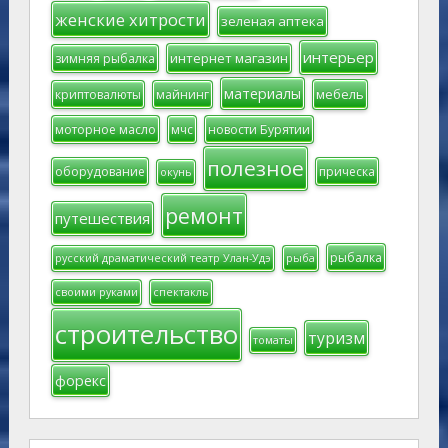
женские хитрости
зеленая аптека
интерьер
интернет магазин
зимняя рыбалка
материалы
мебель
криптовалюты
майнинг
моторное масло
мчс
новости Бурятии
полезное
оборудование
прическа
окунь
ремонт
путешествия
рыбалка
русский драматический театр Улан-Удэ
рыба
своими руками
спектакль
строительство
туризм
томаты
форекс