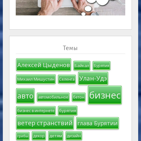
Темы
Алексей Цыденов
Байкал
Бурятия
Улан-Удэ
Михаил Мишустин
Селенга
бизнес
авто
автомобильное
бетон
бурятия
бизнес в интернете
ветер странствий
глава Бурятии
детям
декор
дизайн
грибы