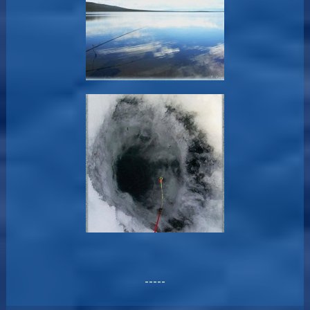
-----