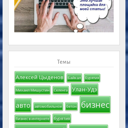
Темы
Алексей Цыденов
Байкал
Бурятия
Улан-Удэ
Михаил Мишустин
Селенга
бизнес
авто
автомобильное
бетон
бурятия
бизнес в интернете