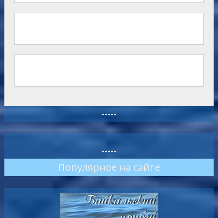
-----
-----
Популярное на сайте