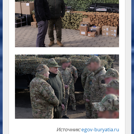
Источник:
egov-buryatia.ru