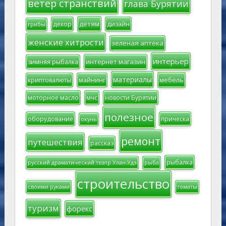
ветер странствий
глава Бурятии
детям
декор
дизайн
грибы
женские хитрости
зеленая аптека
интерьер
интернет магазин
зимняя рыбалка
материалы
мебель
криптовалюты
майнинг
моторное масло
мчс
новости Бурятии
полезное
оборудование
прическа
окунь
ремонт
путешествия
рассказ
рыбалка
русский драматический театр Улан-Удэ
рыба
строительство
своими руками
томаты
туризм
форекс