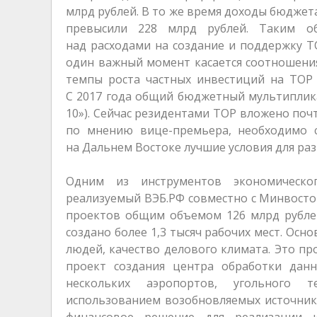
млрд рублей. В то же время доходы бюджет
превысили 228 млрд рублей. Таким об
над расходами на создание и поддержку Т
один важный момент касается соотношения 
темпы роста частных инвестиций на ТО
С 2017 года общий бюджетный мультиплик
10»). Сейчас резидентами ТОР вложено почти
по мнению вице-премьера, необходимо 
на Дальнем Востоке лучшие условия для раз
Одним из инструментов экономическог
реализуемый ВЭБ.РФ совместно с Минвосток
проектов общим объемом 126 млрд рублей,
создано более 1,3 тысяч рабочих мест. Ос
людей, качество делового климата. Это п
проект создания центра обработки данны
нескольких аэропортов, угольного 
использованием возобновляемых источник
финансовое решение для реализации и