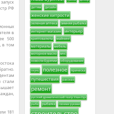
 запуск
детям
дизайн
истр РФ
женские хитрости
зеленая аптека
зимняя рыбалка
ионных
интерьер
интернет магазин
ателя в
ее 500
криптовалюты
майнинг
, в том
материалы
мебель
моторное масло
мчс
новости Бурятии
оборудование
остока
полезное
ратно.
прическа
окунь
дентам
путешествия
рассказ
 стали
вышает
ремонт
раждан,
русский драматический театр Улан-Удэ
рыбалка
рыба
своими руками
ли 181
строительство