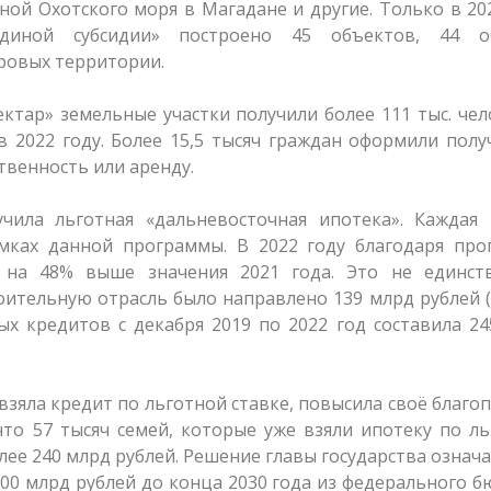
ой Охотского моря в Магадане и другие. Только в 20
Единой субсидии» построено 45 объектов, 44 о
ровых территории.
тар» земельные участки получили более 111 тыс. чел
в 2022 году. Более 15,5 тысяч граждан оформили пол
твенность или аренду.
чила льготная «дальневосточная ипотека». Каждая 
мках данной программы. В 2022 году благодаря про
о на 48% выше значения 2021 года. Это не единст
оительную отрасль было направлено 139 млрд рублей 
ых кредитов с декабря 2019 по 2022 год составила 2
 взяла кредит по льготной ставке, повысила своё благо
 что 57 тысяч семей, которые уже взяли ипотеку по л
олее 240 млрд рублей. Решение главы государства означ
 800 млрд рублей до конца 2030 года из федерального 