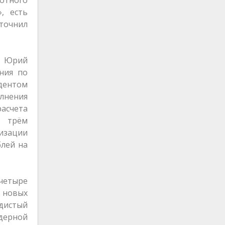
, есть
точнил
л Юрий
ния по
дентом
олнения
асчета
о трём
изации
блей на
 четыре
. новых
удистый
ядерной