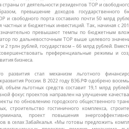
а страны от деятельности резидентов ТОР и свободног
разом, превышение доходов государственного б
ОР и свободного порта составило почти 50 млрд рубл
частных и бюджетных инвестиций. Так, начиная с 201
Р значительно превышают темпы по бюджетным влож
атор по дальневосточным ТОР выше целевого значени
 2 трлн рублей, государством – 66 млрд рублей. Вместе
совершенствовать преференциальные режимы и соз
вития бизнеса.
о развития стал механизм льготного финансиро
развития России. В 2022 году ВЭБ.РФ одобрено восем
 объём льготных средств составит 19,1 млрд рублей
новной фокус проектов направлен на улучшение качеств
роекты по обновлению городского общественного тран
х, строительство гостиничного комплекса, строите
терминала, проект повышения энергоэффективн
ов в селах Забайкалья. «Мы готовы предложить комп
нвестиционных проектов: помимо механизма льг