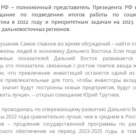
ва РФ – полномочный представитель Президента РФ
щание по подведению итогов работы по соци
ока в 2022 году и приоритетным задачам на 2023 
и дальневосточных регионов.
лушания. Самое главное во время обсуждений – найти о
 жизнь людей и экономику Дальнего Востока. Если по
евых показателей Дальний Восток развивается
ь это показатели, связанные с ростом темпов ввода 
ю, что привлечение инвестиций останется одной из
ия привлекательные для того, чтобы инвесторы вкла
 значит будут построены новые предприятия, будут 
 жить лучше», – открыл совещание Юрий Трутнев.
ет проводилась по опережающему развитию Дальнего В
 2022 года сравнительно лучше, чем в среднем в Рос
ов – продление государственной программы по ра
сного обеспечения на период 2023-2025 годы, в том