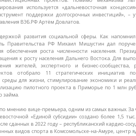
рования используется «дальневосточная концессия»
струмент поддержки долгосрочных инвестиций», – у
равления ВЭБ.РФ Артём Довлатов.
ддержкой развития социальной сферы. Как напомни
ель Правительства РФ Михаил Мишустин дал поруче
я обеспечения роста численности населения. Прези
ращения к росту населения Дальнего Востока. Для вып
ния жителей, экспертного и бизнес-сообщества, р
ектов отобрало 11 стратегических инициатив п
 среды для жизни, стимулирование экономики и реал
ализацию пилотного проекта в Приморье по 1 млн ру
о займа.
 по мнению вице-премьера, одним из самых важных. За
евосточной «Единой субсидии» создано более 1,5 тыс
сле сданных в 2022 году – республиканский кардио-сос
онных видов спорта в Комсомольске-на-Амуре, центр 