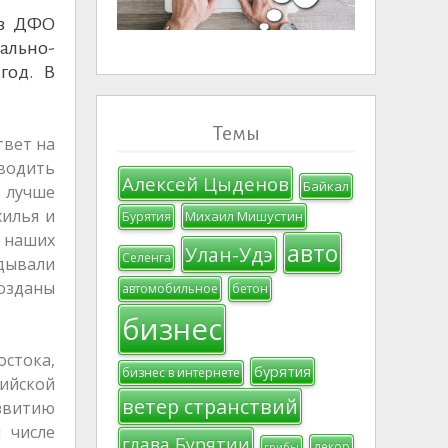
 в ДФО
ально-
год. В
Темы
твет на
дводить
Алексей Цыденов
Байкал
 лучше
жилья и
Михаил Мишустин
Бурятия
 наших
авто
Улан-Удэ
Селенга
дывали
созданы
автомобильное
бетон
бизнес
остока,
бурятия
бизнес в интернете
сийской
ветер странствий
звитию
 числе
глава Бурятии
декор
грибы