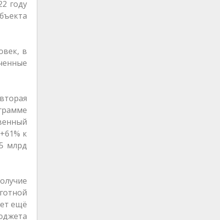
22 году
бъекта
овек, в
ученные
вторая
грамме
венный
(+61% к
45 млрд
получие
ьготной
ает ещё
бюджета