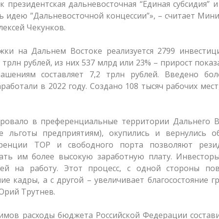
 президентская дальневосточная “Единая субсидия” и
 идею ”Дальневосточной концессии”», – считает Мин
лексей Чекунков.
ки на Дальнем Востоке реализуется 2799 инвестиц
трлн рублей, из них 537 млрд или 23% – прирост показ
ашениям составляет 7,2 трлн рублей. Введено бол
работали в 2022 году. Создано 108 тысяч рабочих мест
ировало в преференциальные территории Дальнего В
е льготы предприятиям), окупились и вернулись об
еренции ТОР и свободного порта позволяют рези
ать им более высокую заработную плату. Инвесторы
ей на работу. Этот процесс, с одной стороны по
ие кадры, а с другой – увеличивает благосостояние г
 Юрий Трутнев.
имов расходы бюджета Российской Федерации состави