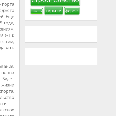
о порта
юджета
туризм
форекс
томаты
ей. Ещё
5 года,
ениям.
я («1 к
 с тем,
давать
вания,
ь новых
. Будет
а жизни
спорта,
льство
ости с
лексное
отного