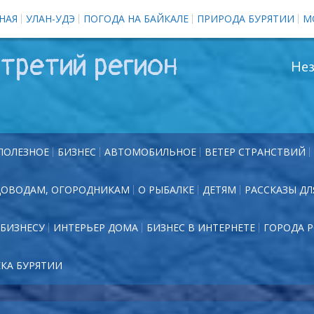
НАЯ
УЛАН-УДЭ
ПОГОДА НА БАЙКАЛЕ
ПРИРОДА БУРЯТИИ
М
третий регион
Нез
ПОЛЕЗНОЕ
БИЗНЕС
АВТОМОБИЛЬНОЕ
ВЕТЕР СТРАНСТВИЙ
ДОВОДАМ, ОГОРОДНИКАМ
О РЫБАЛКЕ
ДЕТЯМ
РАССКАЗЫ ДЛ
БИЗНЕСУ
ИНТЕРЬЕР ДОМА
БИЗНЕС В ИНТЕРНЕТЕ
ГОРОДА 
ЕКА БУРЯТИИ