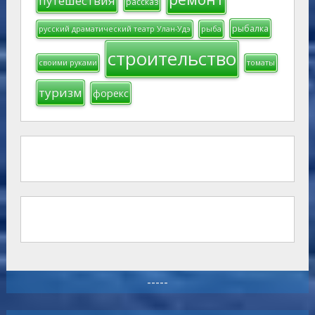
путешествия
рассказ
рыбалка
русский драматический театр Улан-Удэ
рыба
строительство
своими руками
томаты
туризм
форекс
-----