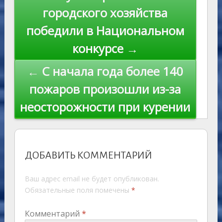
ki
записям
городского хозяйства
победили в Национальном
конкурсе →
← С начала года более 140
пожаров произошли из-за
неосторожности при курении
ДОБАВИТЬ КОММЕНТАРИЙ
Ваш адрес email не будет опубликован.
Обязательные поля помечены
*
Комментарий
*