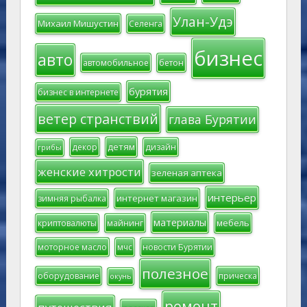
Улан-Удэ
Михаил Мишустин
Селенга
бизнес
авто
автомобильное
бетон
бурятия
бизнес в интернете
ветер странствий
глава Бурятии
детям
декор
дизайн
грибы
женские хитрости
зеленая аптека
интерьер
интернет магазин
зимняя рыбалка
материалы
мебель
криптовалюты
майнинг
моторное масло
мчс
новости Бурятии
полезное
оборудование
прическа
окунь
ремонт