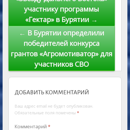
ki
записям
участнику программы
«Гектар» в Бурятии →
← В Бурятии определили
победителей конкурса
грантов «Агромотиватор» для
участников СВО
ДОБАВИТЬ КОММЕНТАРИЙ
Ваш адрес email не будет опубликован.
Обязательные поля помечены
*
Комментарий
*