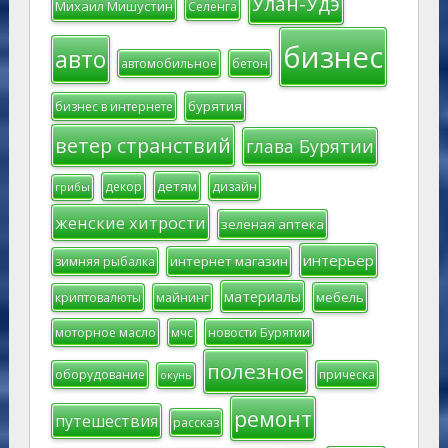
Улан-Удэ
Михаил Мишустин
Селенга
бизнес
авто
автомобильное
бетон
бурятия
бизнес в интернете
ветер странствий
глава Бурятии
детям
декор
дизайн
грибы
женские хитрости
зеленая аптека
интерьер
интернет магазин
зимняя рыбалка
материалы
мебель
криптовалюты
майнинг
моторное масло
мчс
новости Бурятии
полезное
оборудование
прическа
окунь
ремонт
путешествия
рассказ