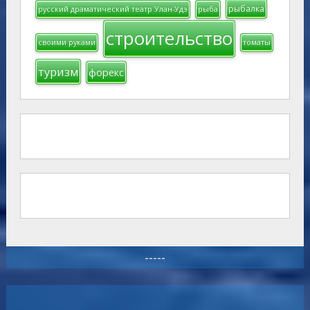
рыбалка
русский драматический театр Улан-Удэ
рыба
строительство
своими руками
томаты
туризм
форекс
-----