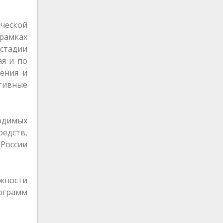
ческой
рамках
стадии
ая и по
ения и
ктивные
одимых
редств,
России
жности
ограмм