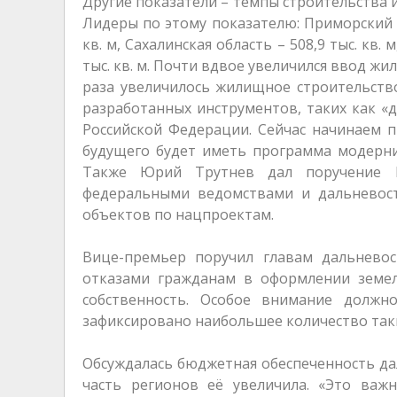
Другие показатели – темпы строительства и 
Лидеры по этому показателю: Приморский кра
кв. м, Сахалинская область – 508,9 тыс. кв. 
тыс. кв. м. Почти вдвое увеличился ввод жил
раза увеличилось жилищное строительств
разработанных инструментов, таких как «
Российской Федерации. Сейчас начинаем 
будущего будет иметь программа модерни
Также Юрий Трутнев дал поручение М
федеральными ведомствами и дальневост
объектов по нацпроектам.
Вице-премьер поручил главам дальнево
отказами гражданам в оформлении земел
собственность. Особое внимание должн
зафиксировано наибольшее количество таки
Обсуждалась бюджетная обеспеченность да
часть регионов её увеличила. «Это важ