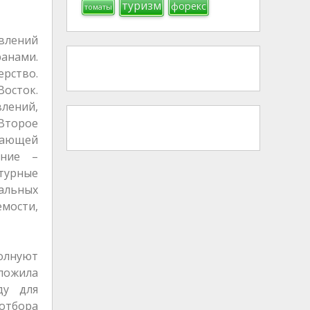
туризм
форекс
томаты
авлений
ранами.
ерство.
Восток.
влений,
Второе
вающей
ение –
турные
еальных
мости,
олнуют
ложила
ду для
отбора