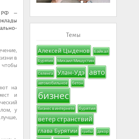
а РФ –
оклады
ально-
Темы
Алексей Цыденов
ечение,
Байкал
жизни в
Михаил Мишустин
Бурятия
, чтобы
авто
Улан-Удэ
Селенга
автомобильное
бетон
яют на
бизнес
мест и
ческий
бурятия
бизнес в интернете
лом, у
 лучше,
ветер странствий
глава Бурятии
декор
грибы