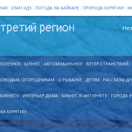
НАЯ
УЛАН-УДЭ
ПОГОДА НА БАЙКАЛЕ
ПРИРОДА БУРЯТИИ
М
третий регион
Нез
ПОЛЕЗНОЕ
БИЗНЕС
АВТОМОБИЛЬНОЕ
ВЕТЕР СТРАНСТВИЙ
ДОВОДАМ, ОГОРОДНИКАМ
О РЫБАЛКЕ
ДЕТЯМ
РАССКАЗЫ ДЛ
БИЗНЕСУ
ИНТЕРЬЕР ДОМА
БИЗНЕС В ИНТЕРНЕТЕ
ГОРОДА 
ЕКА БУРЯТИИ