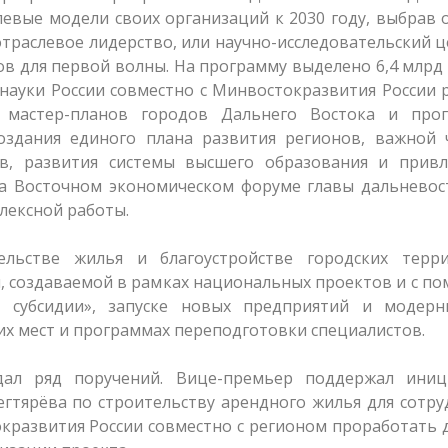
евые модели своих организаций к 2030 году, выбрав 
отраслевое лидерство, или научно-исследовательский ц
ов для первой волны. На программу выделено 6,4 млрд
науки России совместно с Минвостокразвития России
 мастер-планов городов Дальнего Востока и про
оздания единого плана развития регионов, важной 
в, развития системы высшего образования и привл
 на Восточном экономическом форуме главы дальнево
лексной работы.
льстве жилья и благоустройстве городских терри
, создаваемой в рамках национальных проектов и с 
й субсидии», запуске новых предприятий и модерн
х мест и программах переподготовки специалистов.
ал ряд поручений. Вице-премьер поддержал иниц
егтярёва по строительству арендного жилья для сотр
кразвития России совместно с регионом проработать