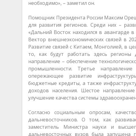
необходимо», – заметил он.
Помощник Президента России Максим Ореш
для развития регионов. Среди них – раз
«Дальний Восток находился в авангарде в 
Вектор внешнеэкономических связей в 202
Развитие связей с Китаем, Монголией, в ц
то, как будут работать здесь регионы 
направление – обеспечение технологичес
промышленности. Третье направление
опережающее развитие инфраструктур
бюджетные кредиты, а также инфраструкт
доходов населения. Шестое направление
улучшение качества системы здравоохранен
Согласно социальным опросам, качест
дальневосточников. О том, как развив
заместитель Министра науки и высше
дальневосточных вузов была запущена п