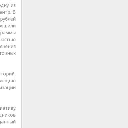
одну из
ентр. В
 рублей
 решили
граммы
частью
ечения
сточных
торий,
помощью
изации
иативу
удников
 данный