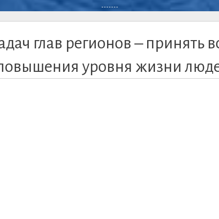
-------
адач глав регионов – принять в
повышения уровня жизни люд