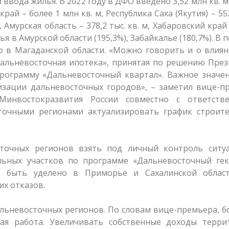
ввода жилья. В 2022 году в ДФО введено 3,52 млн кв. м
й – более 1 млн кв. м, Республика Саха (Якутия) – 552
м, Амурская область – 378,2 тыс. кв. м, Хабаровский край 
ья в Амурской области (195,3%), Забайкалье (180,7%). В 
о в Магаданской области. «Можно говорить и о влия
дальневосточная ипотека», принятая по решению Пре
программу «Дальневосточный квартал». Важное значе
зации дальневосточных городов», – заметил вице-пр
инвостокразвития России совместно с ответств
очными регионами актуализировать график строите
сточных регионов взять под личный контроль ситу
ьных участков по программе «Дальневосточный гек
о быть уделено в Приморье и Сахалинской област
х отказов.
льневосточных регионов. По словам вице-премьера, 
ная работа. Увеличивать собственные доходы терри