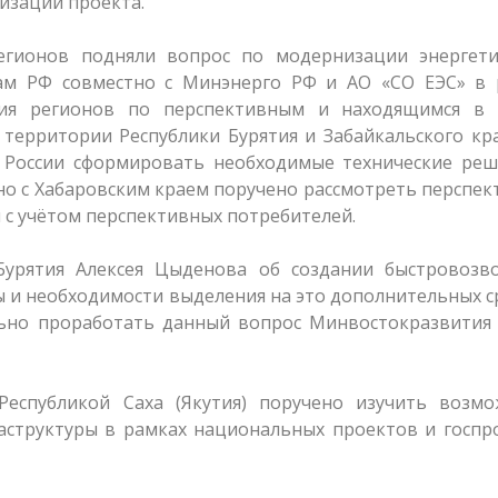
изации проекта.
егионов подняли вопрос по модернизации энергети
там РФ совместно с Минэнерго РФ и АО «СО ЕЭС» в 
ния регионов по перспективным и находящимся в 
территории Республики Бурятия и Забайкальского кр
 России сформировать необходимые технические реш
тно с Хабаровским краем поручено рассмотреть перспе
 с учётом перспективных потребителей.
Бурятия Алексея Цыденова об создании быстровозв
 и необходимости выделения на это дополнительных с
ьно проработать данный вопрос Минвостокразвития 
Республикой Саха (Якутия) поручено изучить возмо
аструктуры в рамках национальных проектов и госпр