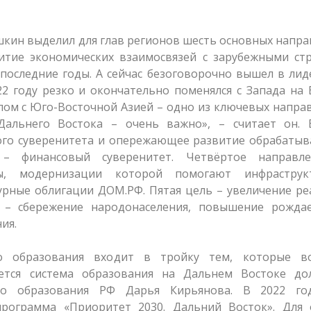
кин выделил для глав регионов шесть основных напр
витие экономических взаимосвязей с зарубежными ст
последние годы. А сейчас безоговорочно вышел в лид
2 году резко и окончательно поменялся с Запада на 
елом с Юго-Восточной Азией – одно из ключевых напра
Дальнего Востока – очень важно», – считает он. 
кого суверенитета и опережающее развитие обрабаты
 – финансовый суверенитет. Четвёртое направл
ы, модернизации которой помогают инфраструк
урные облигации ДОМ.РФ. Пятая цель – увеличение р
 – сбережение народонаселения, повышение рождае
ия.
во образования входит в тройку тем, которые в
ается система образования на Дальнем Востоке до
го образования РФ Дарья Кирьянова. В 2022 го
рограмма «Приоритет 2030. Дальний Восток». Для 