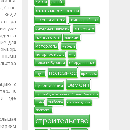
 жилья.
детям
дизайн
,7 тыс.
женские хитрости
– 362,2
зеленая аптека
зимняя рыбалка
полтора
нии уже
интерьер
интернет магазин
зидента
криптовалюты
майнинг
ние для
материалы
мебель
емьер.
моторное масло
мчс
енными
льства
новости Бурятии
оборудование
полезное
прическа
окунь
ремонт
ацию с
путешествия
тар» в
русский драматический театр Улан-Удэ
и, где
рыбалка
рыба
своими руками
спектакль
строительство
большая
ториям