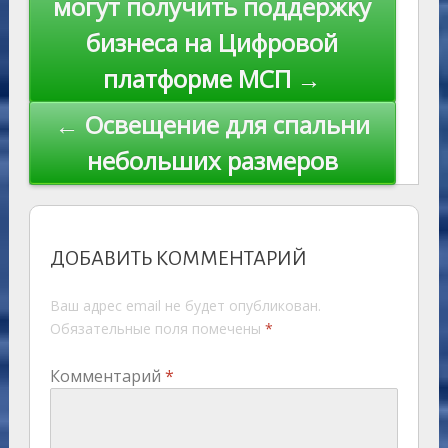
могут получить поддержку
ki
записям
бизнеса на Цифровой
платформе МСП →
← Освещение для спальни
небольших размеров
ДОБАВИТЬ КОММЕНТАРИЙ
Ваш адрес email не будет опубликован.
Обязательные поля помечены
*
Комментарий
*