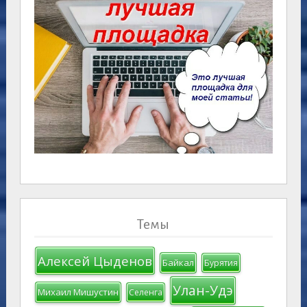
Темы
Алексей Цыденов
Байкал
Бурятия
Улан-Удэ
Михаил Мишустин
Селенга