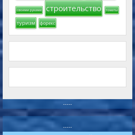
строительство
своими руками
томаты
туризм
форекс
-----
-----