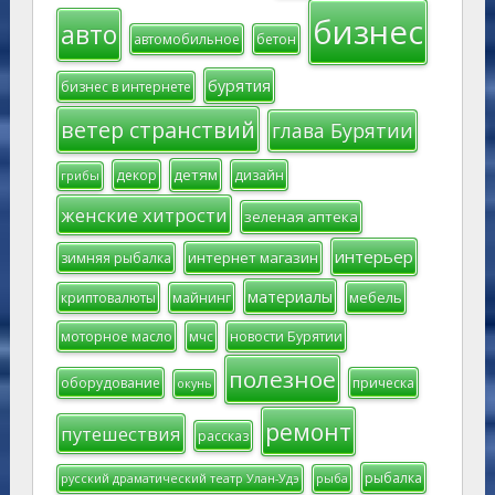
бизнес
авто
автомобильное
бетон
бурятия
бизнес в интернете
ветер странствий
глава Бурятии
детям
декор
дизайн
грибы
женские хитрости
зеленая аптека
интерьер
интернет магазин
зимняя рыбалка
материалы
мебель
криптовалюты
майнинг
моторное масло
мчс
новости Бурятии
полезное
оборудование
прическа
окунь
ремонт
путешествия
рассказ
рыбалка
русский драматический театр Улан-Удэ
рыба