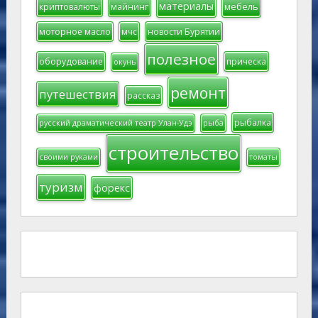
материалы
мебель
криптовалюты
майнинг
моторное масло
мчс
новости Бурятии
полезное
оборудование
прическа
окунь
ремонт
путешествия
рассказ
рыбалка
русский драматический театр Улан-Удэ
рыба
строительство
своими руками
томаты
туризм
форекс