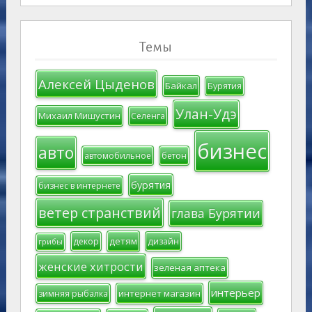
Темы
Алексей Цыденов
Байкал
Бурятия
Улан-Удэ
Михаил Мишустин
Селенга
бизнес
авто
автомобильное
бетон
бурятия
бизнес в интернете
ветер странствий
глава Бурятии
детям
декор
дизайн
грибы
женские хитрости
зеленая аптека
интерьер
интернет магазин
зимняя рыбалка