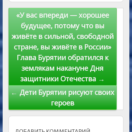
as
r
m
p
st
Li
s
n
p
n
Навигация
«У вас впереди — хорошее
ni
al
k
по
будущее, потому что вы
ki
записям
живёте в сильной, свободной
стране, вы живёте в России»
Глава Бурятии обратился к
землякам накануне Дня
защитники Отечества →
← Дети Бурятии рисуют своих
героев
ДОБАВИТЬ КОММЕНТАРИЙ