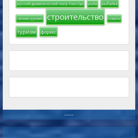
рыбалка
русский драматический театр Улан-Удэ
рыба
строительство
своими руками
томаты
туризм
форекс
-----
-----