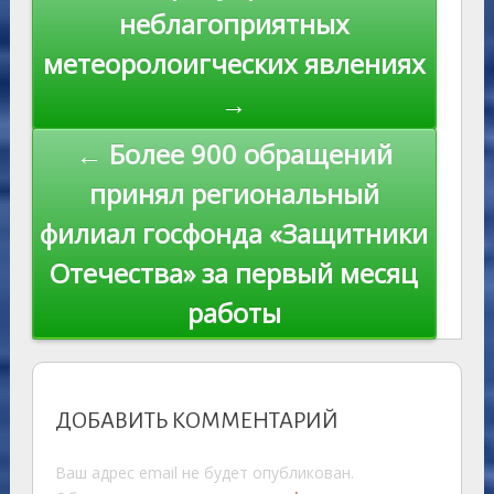
ni
al
k
по
неблагоприятных
ki
записям
метеоролоигческих явлениях
→
← Более 900 обращений
принял региональный
филиал госфонда «Защитники
Отечества» за первый месяц
работы
ДОБАВИТЬ КОММЕНТАРИЙ
Ваш адрес email не будет опубликован.