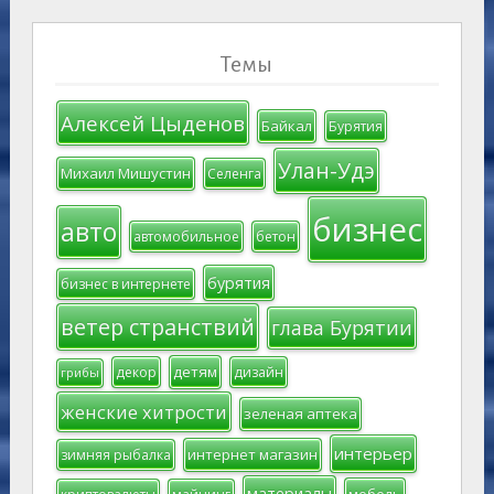
Темы
Алексей Цыденов
Байкал
Бурятия
Улан-Удэ
Михаил Мишустин
Селенга
бизнес
авто
автомобильное
бетон
бурятия
бизнес в интернете
ветер странствий
глава Бурятии
детям
декор
дизайн
грибы
женские хитрости
зеленая аптека
интерьер
интернет магазин
зимняя рыбалка
материалы