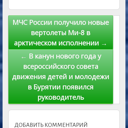
kl
er
u
a
A
e
u
e
l
y
as
r
m
p
st
Li
s
n
p
n
Навигация
МЧС России получило новые
ni
al
k
по
вертолеты Ми-8 в
ki
записям
арктическом исполнении →
← В канун нового года у
всероссийского совета
движения детей и молодежи
в Бурятии появился
руководитель
ДОБАВИТЬ КОММЕНТАРИЙ