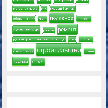
мебель
криптовалюты
майнинг
моторное масло
мчс
новости Бурятии
полезное
оборудование
прическа
окунь
ремонт
путешествия
рассказ
рыбалка
русский драматический театр Улан-Удэ
рыба
строительство
своими руками
томаты
туризм
форекс