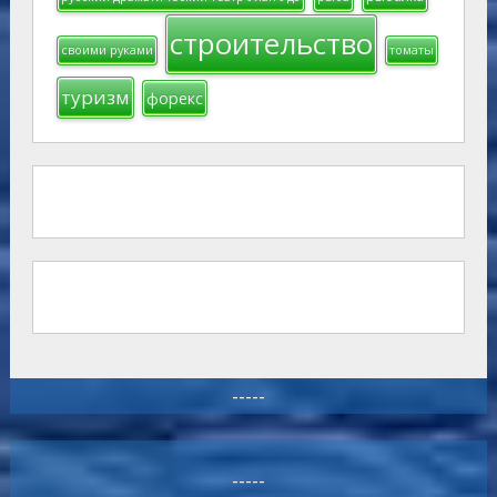
строительство
своими руками
томаты
туризм
форекс
-----
-----