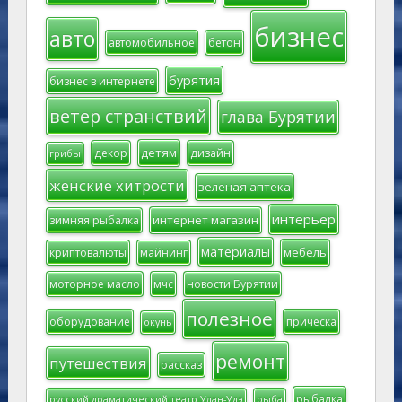
бизнес
авто
автомобильное
бетон
бурятия
бизнес в интернете
ветер странствий
глава Бурятии
детям
декор
дизайн
грибы
женские хитрости
зеленая аптека
интерьер
интернет магазин
зимняя рыбалка
материалы
мебель
криптовалюты
майнинг
моторное масло
мчс
новости Бурятии
полезное
оборудование
прическа
окунь
ремонт
путешествия
рассказ
рыбалка
русский драматический театр Улан-Удэ
рыба