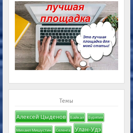
Темы
Алексей Цыденов
Байкал
Бурятия
Улан-Удэ
Михаил Мишустин
Селенга