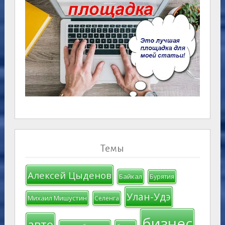
Темы
Алексей Цыденов
Байкал
Бурятия
Улан-Удэ
Михаил Мишустин
Селенга
бизнес
авто