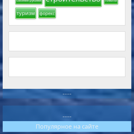
своими руками
томаты
туризм
форекс
-----
-----
Популярное на сайте