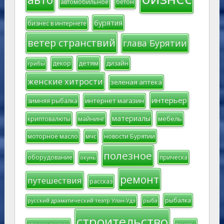
автомобильное
бетон
бурятия
бизнес в интернете
ветер странствий
глава Бурятии
детям
декор
дизайн
грибы
женские хитрости
зеленая аптека
интерьер
интернет магазин
зимняя рыбалка
материалы
мебель
криптовалюты
майнинг
моторное масло
мчс
новости Бурятии
полезное
оборудование
прическа
окунь
ремонт
путешествия
рассказ
рыбалка
русский драматический театр Улан-Удэ
рыба
строительство