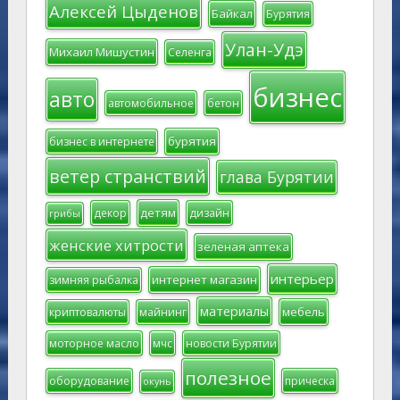
Алексей Цыденов
Байкал
Бурятия
Улан-Удэ
Михаил Мишустин
Селенга
бизнес
авто
автомобильное
бетон
бурятия
бизнес в интернете
ветер странствий
глава Бурятии
детям
декор
дизайн
грибы
женские хитрости
зеленая аптека
интерьер
интернет магазин
зимняя рыбалка
материалы
мебель
криптовалюты
майнинг
моторное масло
мчс
новости Бурятии
полезное
оборудование
прическа
окунь