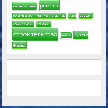
ремонт
путешествия
рыбалка
русский драматический театр Улан-Удэ
рыба
своими руками
спектакль
строительство
туризм
томаты
форекс