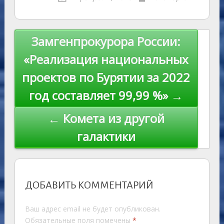
kl
er
u
a
A
e
u
e
l
y
as
r
m
p
st
Li
s
n
p
n
Навигация
Замгенпрокурора России:
ni
al
k
по
«Реализация национальных
ki
записям
проектов по Бурятии за 2022
год составляет 99,99 %» →
← Комета из другой
галактики
ДОБАВИТЬ КОММЕНТАРИЙ
Ваш адрес email не будет опубликован.
Обязательные поля помечены
*