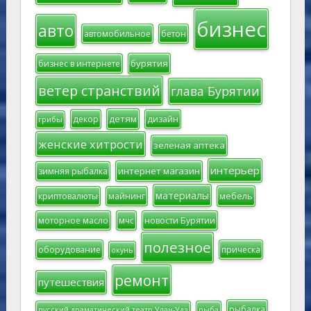
бизнес
авто
автомобильное
бетон
бурятия
бизнес в интернете
ветер странствий
глава Бурятии
детям
декор
дизайн
грибы
женские хитрости
зеленая аптека
интерьер
интернет магазин
зимняя рыбалка
материалы
мебель
криптовалюты
майнинг
моторное масло
мчс
новости Бурятии
полезное
оборудование
прическа
окунь
ремонт
путешествия
рыбалка
русский драматический театр Улан-Удэ
рыба