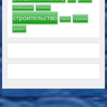
своими руками
спектакль
строительство
туризм
томаты
форекс
-----