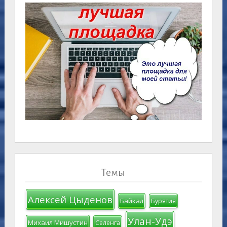
Темы
Алексей Цыденов
Байкал
Бурятия
Улан-Удэ
Михаил Мишустин
Селенга