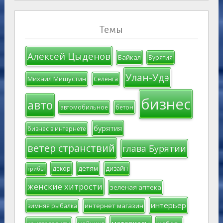
Темы
Алексей Цыденов
Байкал
Бурятия
Улан-Удэ
Михаил Мишустин
Селенга
бизнес
авто
автомобильное
бетон
бурятия
бизнес в интернете
ветер странствий
глава Бурятии
детям
декор
дизайн
грибы
женские хитрости
зеленая аптека
интерьер
интернет магазин
зимняя рыбалка