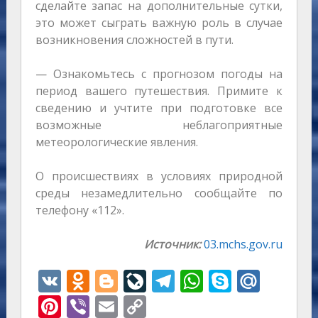
сделайте запас на дополнительные сутки,
это может сыграть важную роль в случае
возникновения сложностей в пути.
— Ознакомьтесь с прогнозом погоды на
период вашего путешествия. Примите к
сведению и учтите при подготовке все
возможные неблагоприятные
метеорологические явления.
О происшествиях в условиях природной
среды незамедлительно сообщайте по
телефону «112».
Источник:
03.mchs.gov.ru
V
O
Bl
Li
T
W
S
M
K
d
o
v
el
h
k
ai
Pi
Vi
E
C