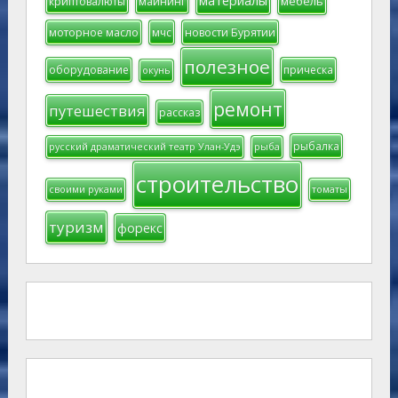
материалы
мебель
криптовалюты
майнинг
моторное масло
мчс
новости Бурятии
полезное
оборудование
прическа
окунь
ремонт
путешествия
рассказ
рыбалка
русский драматический театр Улан-Удэ
рыба
строительство
своими руками
томаты
туризм
форекс