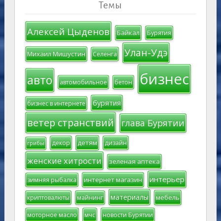
Темы
Алексей Цыденов
Байкал
Бурятия
Улан-Удэ
Михаил Мишустин
Селенга
бизнес
авто
автомобильное
бетон
бурятия
бизнес в интернете
ветер странствий
глава Бурятии
детям
декор
дизайн
грибы
женские хитрости
зеленая аптека
интерьер
интернет магазин
зимняя рыбалка
материалы
мебель
криптовалюты
майнинг
моторное масло
мчс
новости Бурятии