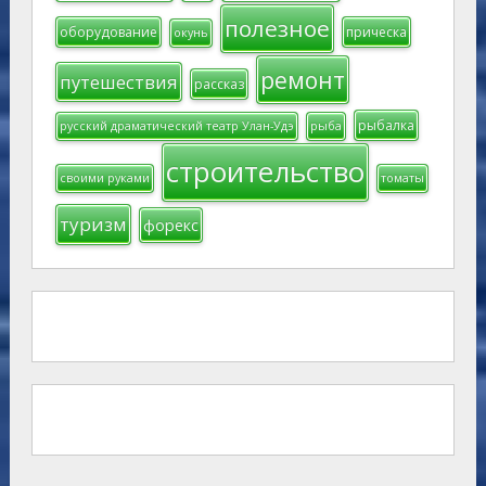
полезное
оборудование
прическа
окунь
ремонт
путешествия
рассказ
рыбалка
русский драматический театр Улан-Удэ
рыба
строительство
своими руками
томаты
туризм
форекс