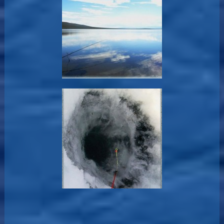
-----