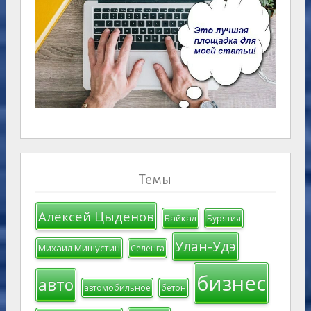
Темы
Алексей Цыденов
Байкал
Бурятия
Улан-Удэ
Михаил Мишустин
Селенга
бизнес
авто
автомобильное
бетон