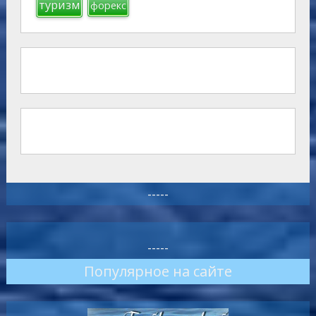
туризм
форекс
-----
-----
Популярное на сайте