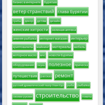
бурятия
бизнес в интернете
ветер странствий
глава Бурятии
детям
декор
дизайн
грибы
женские хитрости
зеленая аптека
интерьер
интернет магазин
зимняя рыбалка
материалы
мебель
криптовалюты
майнинг
моторное масло
мчс
новости Бурятии
полезное
оборудование
прическа
окунь
ремонт
путешествия
рассказ
рыбалка
русский драматический театр Улан-Удэ
рыба
строительство
своими руками
томаты