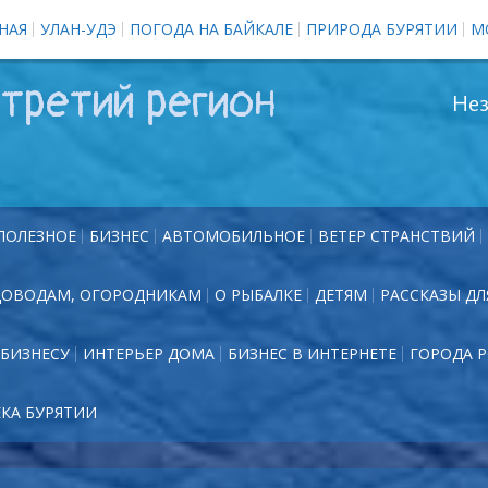
НАЯ
УЛАН-УДЭ
ПОГОДА НА БАЙКАЛЕ
ПРИРОДА БУРЯТИИ
М
третий регион
Нез
ПОЛЕЗНОЕ
БИЗНЕС
АВТОМОБИЛЬНОЕ
ВЕТЕР СТРАНСТВИЙ
ДОВОДАМ, ОГОРОДНИКАМ
О РЫБАЛКЕ
ДЕТЯМ
РАССКАЗЫ ДЛ
БИЗНЕСУ
ИНТЕРЬЕР ДОМА
БИЗНЕС В ИНТЕРНЕТЕ
ГОРОДА 
ЕКА БУРЯТИИ