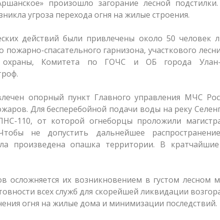
Аршанское» произошло загорание лесной подстилки.
зникла угроза перехода огня на жилые строения.
ских действий были привлечены около 50 человек л
го пожарно-спасательного гарнизона, участкового лесн
й охраны, Комитета по ГОЧС и ОБ города Улан
троф.
влечен опорный пункт Главного управления МЧС Рос
жаров. Для бесперебойной подачи воды на реку Селен
 ПНС-110, от которой огнеборцы проложили магистр
тобы не допустить дальнейшее распространение
ыла произведена опашка территории. В кратчайшие
в осложняется их возникновением в густом лесном м
товности всех служб для скорейшей ликвидации возгор
ения огня на жилые дома и минимизации последствий.