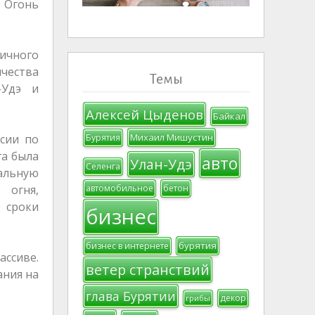
 Огонь
ичного
ичества
Темы
-Удэ и
Алексей Цыденов
Байкал
Михаил Мишустин
сии по
Бурятия
га была
авто
Улан-Удэ
Селенга
альную
 огня,
автомобильное
бетон
 сроки
бизнес
бурятия
бизнес в интернете
ассиве.
ветер странствий
ания на
глава Бурятии
декор
грибы