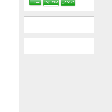
туризм
форекс
томаты