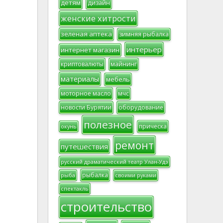
детям
дизайн
женские хитрости
зеленая аптека
зимняя рыбалка
интерьер
интернет магазин
криптовалюты
майнинг
материалы
мебель
моторное масло
мчс
новости Бурятии
оборудование
полезное
прическа
окунь
ремонт
путешествия
русский драматический театр Улан-Удэ
рыбалка
рыба
своими руками
спектакль
строительство