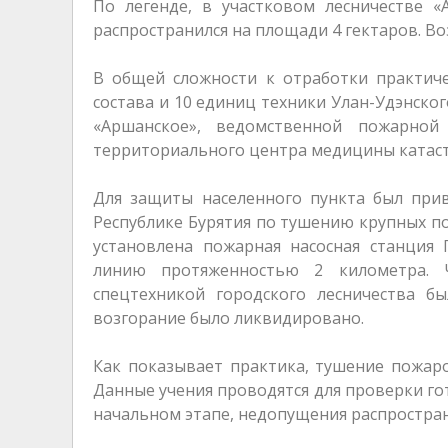
По легенде, в участковом лесничестве «
распространился на площади 4 гектаров. Во
В общей сложности к отработки практиче
состава и 10 единиц техники Улан-Удэнско
«Аршанское», ведомственной пожарно
территориального центра медицины катас
Для защиты населенного пункта был при
Республике Бурятия по тушению крупных по
установлена пожарная насосная станция
линию протяженностью 2 километра. Ч
спецтехникой городского лесничества б
возгорание было ликвидировано.
Как показывает практика, тушение пожаро
Данные учения проводятся для проверки го
начальном этапе, недопущения распростран