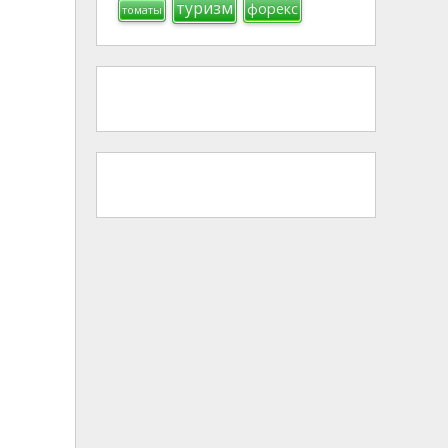
туризм
форекс
томаты