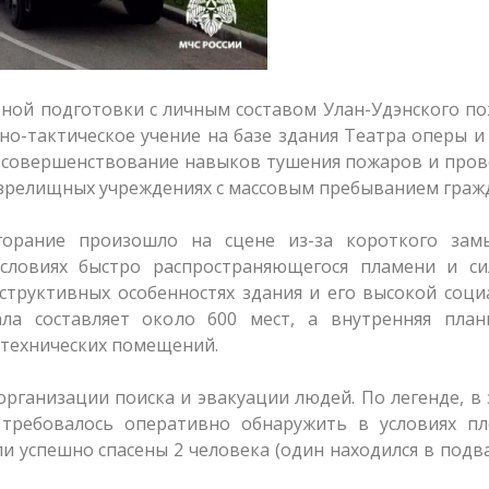
ьной подготовки с личным составом Улан-Удэнского п
о-тактическое учение на базе здания Театра оперы и
— совершенствование навыков тушения пожаров и про
-зрелищных учреждениях с массовым пребыванием граж
горание произошло на сцене из-за короткого замы
словиях быстро распространяющегося пламени и си
структивных особенностях здания и его высокой соц
ала составляет около 600 мест, а внутренняя план
 технических помещений.
организации поиска и эвакуации людей. По легенде, в
 требовалось оперативно обнаружить в условиях пл
и успешно спасены 2 человека (один находился в под