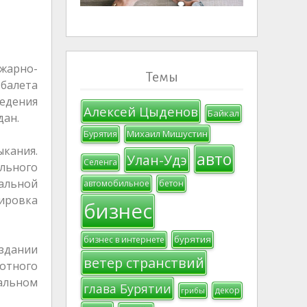
ожарно-
Темы
 балета
ведения
Алексей Цыденов
Байкал
дан.
Михаил Мишустин
Бурятия
кания.
авто
Улан-Удэ
Селенга
льного
иальной
автомобильное
бетон
ировка
бизнес
бурятия
бизнес в интернете
 здании
ветер странствий
отного
вальном
глава Бурятии
декор
грибы