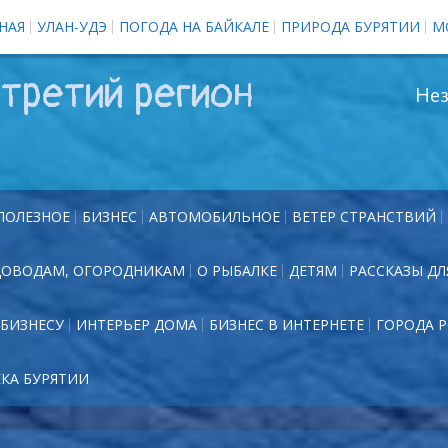
НАЯ
УЛАН-УДЭ
ПОГОДА НА БАЙКАЛЕ
ПРИРОДА БУРЯТИИ
М
третий регион
Нез
ПОЛЕЗНОЕ
БИЗНЕС
АВТОМОБИЛЬНОЕ
ВЕТЕР СТРАНСТВИЙ
ДОВОДАМ, ОГОРОДНИКАМ
О РЫБАЛКЕ
ДЕТЯМ
РАССКАЗЫ ДЛ
БИЗНЕСУ
ИНТЕРЬЕР ДОМА
БИЗНЕС В ИНТЕРНЕТЕ
ГОРОДА 
ЕКА БУРЯТИИ