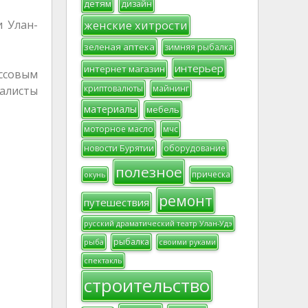
детям
дизайн
женские хитрости
и Улан-
зеленая аптека
зимняя рыбалка
интерьер
интернет магазин
ссовым
криптовалюты
майнинг
иалисты
материалы
мебель
моторное масло
мчс
новости Бурятии
оборудование
полезное
прическа
окунь
ремонт
путешествия
русский драматический театр Улан-Удэ
рыбалка
рыба
своими руками
спектакль
строительство