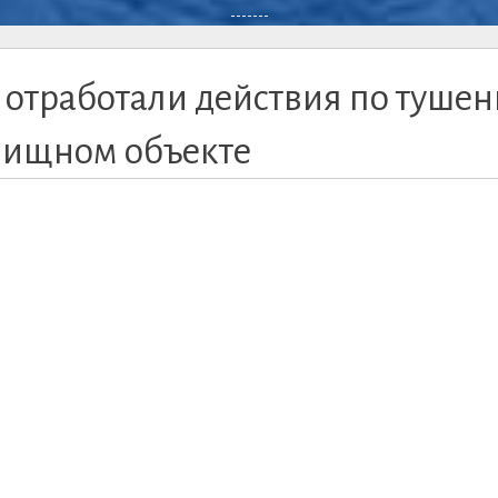
-------
 отработали действия по туше
елищном объекте