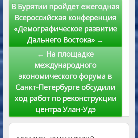
s
n
p
n
Навигация
В Бурятии пройдет ежегодная
ni
al
k
по
Всероссийская конференция
ki
записям
«Демографическое развитие
Дальнего Востока» →
← На площадке
международного
экономического форума в
Санкт-Петербурге обсудили
ход работ по реконструкции
центра Улан-Удэ