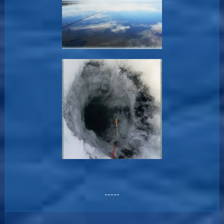
-----