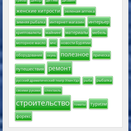
детям
декор
дизайн
грибы
женские хитрости
зеленая аптека
интерьер
интернет магазин
зимняя рыбалка
материалы
мебель
криптовалюты
майнинг
моторное масло
мчс
новости Бурятии
полезное
оборудование
прическа
окунь
ремонт
путешествия
рыбалка
русский драматический театр Улан-Удэ
рыба
своими руками
спектакль
строительство
туризм
томаты
форекс