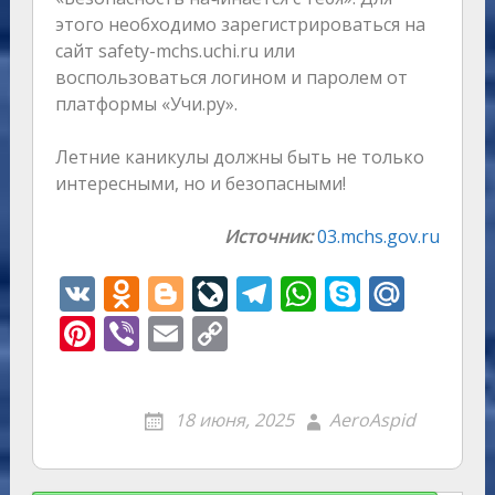
этого необходимо зарегистрироваться на
сайт safety-mchs.uchi.ru или
воспользоваться логином и паролем от
платформы «Учи.ру».
Летние каникулы должны быть не только
интересными, но и безопасными!
Источник:
03.mchs.gov.ru
V
O
Bl
Li
T
W
S
M
K
d
o
v
el
h
k
ai
Pi
Vi
E
C
n
g
eJ
e
at
y
l.
nt
b
m
o
o
g
o
gr
s
p
R
er
er
ai
p
18 июня, 2025
AeroAspid
kl
er
u
a
A
e
u
e
l
y
as
r
m
p
st
Li