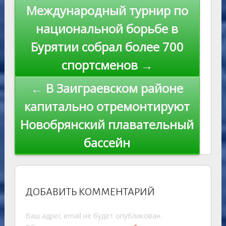
s
n
p
n
Навигация
Международный турнир по
ni
al
k
по
национальной борьбе в
ki
записям
Бурятии собрал более 700
спортсменов →
← В Заиграевском районе
капитально отремонтируют
Новобрянский плавательный
бассейн
ДОБАВИТЬ КОММЕНТАРИЙ
Ваш адрес email не будет опубликован.