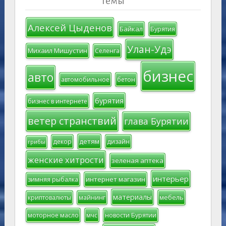
Темы
Алексей Цыденов
Байкал
Бурятия
Улан-Удэ
Михаил Мишустин
Селенга
бизнес
авто
автомобильное
бетон
бурятия
бизнес в интернете
ветер странствий
глава Бурятии
детям
декор
дизайн
грибы
женские хитрости
зеленая аптека
интерьер
интернет магазин
зимняя рыбалка
материалы
мебель
криптовалюты
майнинг
моторное масло
мчс
новости Бурятии