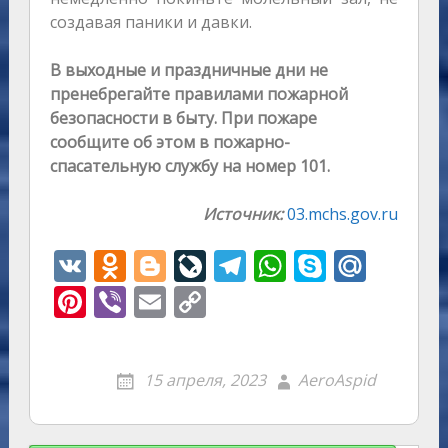
создавая паники и давки.
В выходные и праздничные дни не
пренебрегайте правилами пожарной
безопасности в быту. При пожаре
сообщите об этом в пожарно-
спасательную службу на номер 101.
Источник:
03.mchs.gov.ru
V
O
Bl
Li
T
W
S
M
K
d
o
v
el
h
k
ai
Pi
Vi
E
C
n
g
eJ
e
at
y
l.
nt
b
m
o
o
g
o
gr
s
p
R
er
er
ai
p
15 апреля, 2023
AeroAspid
kl
er
u
a
A
e
u
e
l
y
as
r
m
p
st
Li