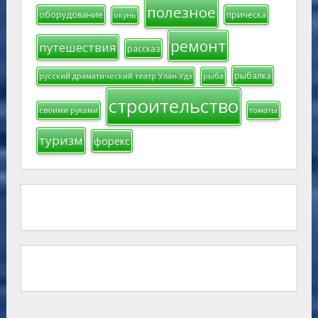
полезное
оборудование
прическа
окунь
ремонт
путешествия
рассказ
рыбалка
русский драматический театр Улан-Удэ
рыба
строительство
своими руками
томаты
туризм
форекс