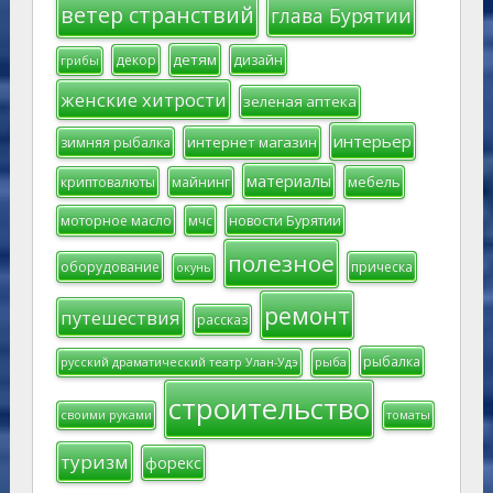
ветер странствий
глава Бурятии
детям
декор
дизайн
грибы
женские хитрости
зеленая аптека
интерьер
интернет магазин
зимняя рыбалка
материалы
мебель
криптовалюты
майнинг
моторное масло
мчс
новости Бурятии
полезное
оборудование
прическа
окунь
ремонт
путешествия
рассказ
рыбалка
русский драматический театр Улан-Удэ
рыба
строительство
своими руками
томаты
туризм
форекс