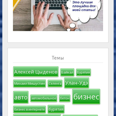
Темы
Алексей Цыденов
Байкал
Бурятия
Улан-Удэ
Михаил Мишустин
Селенга
бизнес
авто
автомобильное
бетон
бурятия
бизнес в интернете