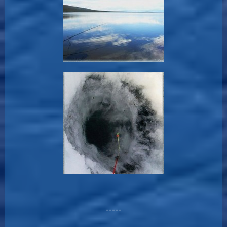
-----