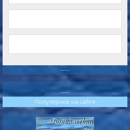
-----
-----
Популярное на сайте