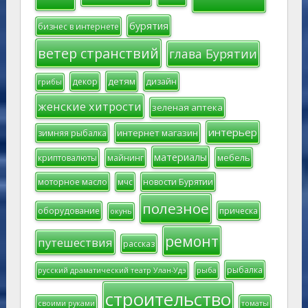
бурятия
бизнес в интернете
ветер странствий
глава Бурятии
детям
декор
дизайн
грибы
женские хитрости
зеленая аптека
интерьер
интернет магазин
зимняя рыбалка
материалы
мебель
криптовалюты
майнинг
моторное масло
мчс
новости Бурятии
полезное
оборудование
прическа
окунь
ремонт
путешествия
рассказ
рыбалка
русский драматический театр Улан-Удэ
рыба
строительство
своими руками
томаты