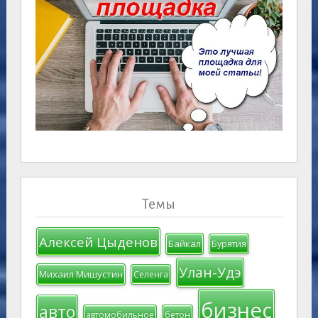
Темы
Алексей Цыденов
Байкал
Бурятия
Улан-Удэ
Михаил Мишустин
Селенга
бизнес
авто
автомобильное
бетон