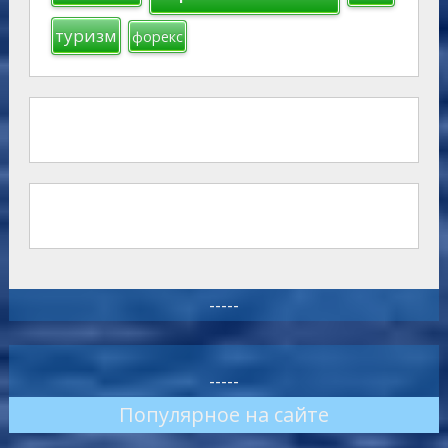
туризм
форекс
-----
-----
Популярное на сайте