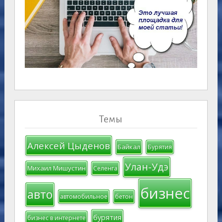
Темы
Алексей Цыденов
Байкал
Бурятия
Улан-Удэ
Михаил Мишустин
Селенга
бизнес
авто
автомобильное
бетон
бурятия
бизнес в интернете