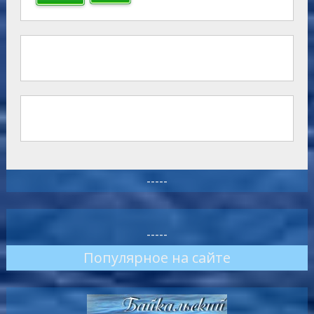
-----
-----
Популярное на сайте