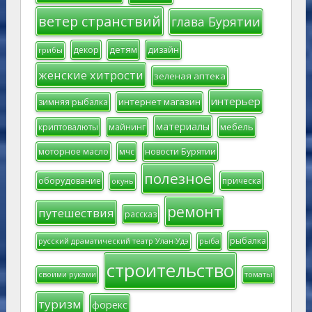
ветер странствий
глава Бурятии
детям
декор
дизайн
грибы
женские хитрости
зеленая аптека
интерьер
интернет магазин
зимняя рыбалка
материалы
мебель
криптовалюты
майнинг
моторное масло
мчс
новости Бурятии
полезное
оборудование
прическа
окунь
ремонт
путешествия
рассказ
рыбалка
русский драматический театр Улан-Удэ
рыба
строительство
своими руками
томаты
туризм
форекс