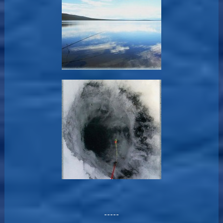
-----