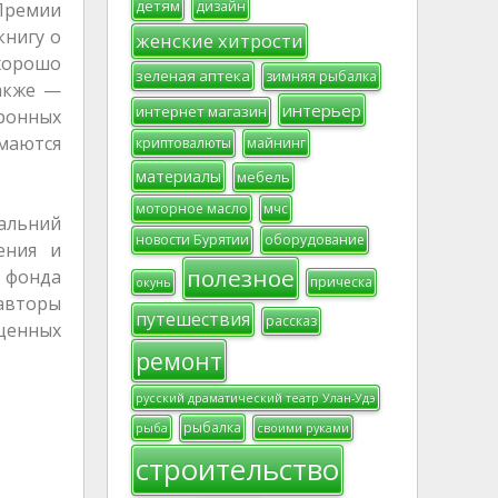
детям
дизайн
 Премии
книгу о
женские хитрости
хорошо
зеленая аптека
зимняя рыбалка
также —
интерьер
интернет магазин
тронных
маются
криптовалюты
майнинг
материалы
мебель
моторное масло
мчс
Дальний
новости Бурятии
оборудование
ения и
полезное
 фонда
прическа
окунь
авторы
путешествия
рассказ
щенных
ремонт
русский драматический театр Улан-Удэ
рыбалка
рыба
своими руками
строительство