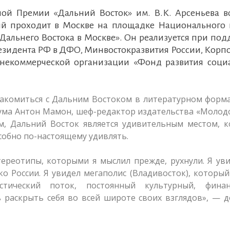
ой Премии «Дальний Восток» им. В.К. Арсеньева в
ый проходит в Москве на площадке Национального 
 Дальнего Востока в Москве». Он реализуется при по
езидента РФ в ДФО, Минвостокразвития России, Корп
 некоммерческой организации «Фонд развития соци
накомиться с Дальним Востоком в литературном форм
ума Антон Мамон, шеф-редактор издательства «Молод
, Дальний Восток является удивительным местом, к
собно по-настоящему удивлять.
тереотипы, которыми я мыслил прежде, рухнули. Я ув
о России. Я увидел мегаполис (Владивосток), которы
тический поток, постоянный культурный, финан
 раскрыть себя во всей широте своих взглядов», — 