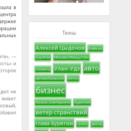
ошла в
центра
ддержке
орации
Темы
альных
Алексей Цыденов
Байкал
ате», —
Михаил Мишустин
Бурятия
ость» и
авто
Улан-Удэ
Селенга
оторое
автомобильное
бетон
бизнес
идел не
й живет
бурятия
бизнес в интернете
совый,
ветер странствий
добавил
глава Бурятии
декор
грибы