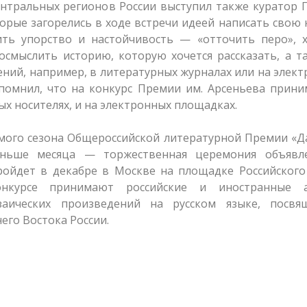
ентральных регионов России выступил также куратор
рые загорелись в ходе встречи идеей написать свою 
ить упорство и настойчивость — «отточить перо», 
осмыслить историю, которую хочется рассказать, а 
ний, например, в литературных журналах или на элек
помнил, что на конкурс Премии им. Арсеньева прини
х носителях, и на электронных площадках.
ьмого сезона Общероссийской литературной Премии «
меньше месяца — торжественная церемония объявл
ойдет в декабре в Москве на площадке Российского
онкурсе принимают российские и иностранные 
заических произведений на русском языке, посвя
го Востока России.