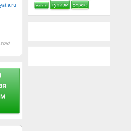
туризм
atia.ru
форекс
томаты
spid
ы
ая
ом