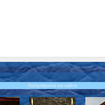
-----
-----
Популярное на сайте