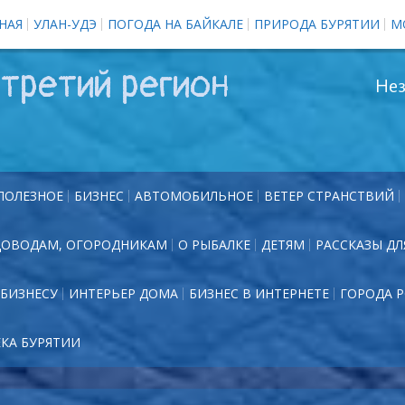
НАЯ
УЛАН-УДЭ
ПОГОДА НА БАЙКАЛЕ
ПРИРОДА БУРЯТИИ
М
третий регион
Нез
ПОЛЕЗНОЕ
БИЗНЕС
АВТОМОБИЛЬНОЕ
ВЕТЕР СТРАНСТВИЙ
ДОВОДАМ, ОГОРОДНИКАМ
О РЫБАЛКЕ
ДЕТЯМ
РАССКАЗЫ ДЛ
БИЗНЕСУ
ИНТЕРЬЕР ДОМА
БИЗНЕС В ИНТЕРНЕТЕ
ГОРОДА 
ЕКА БУРЯТИИ