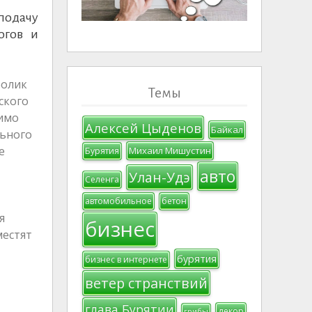
 подачу
огов и
ролик
Темы
ского
димо
Алексей Цыденов
Байкал
льного
е
Михаил Мишустин
Бурятия
авто
Улан-Удэ
Селенга
автомобильное
бетон
я
бизнес
местят
бурятия
бизнес в интернете
ветер странствий
глава Бурятии
декор
грибы