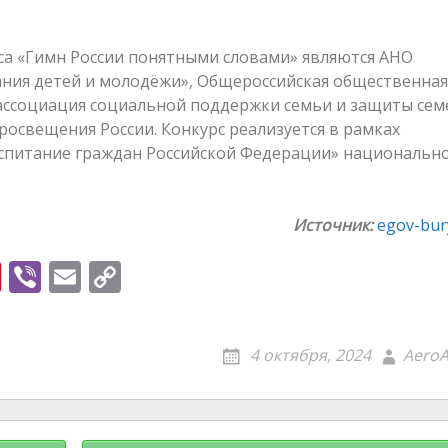
рса «Гимн России понятными словами» являются АНО
ния детей и молодёжи», Общероссийская общественная
ассоциация социальной поддержки семьи и защиты се
освещения России. Конкурс реализуется в рамках
спитание граждан Российской Федерации» национальн
Источник:
egov-bury
Pi
Vi
E
C
nt
b
m
o
er
er
ai
p
4 октября, 2024
AeroA
e
l
y
st
Li
n