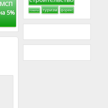
 МСП
туризм
форекс
на 5%
томаты