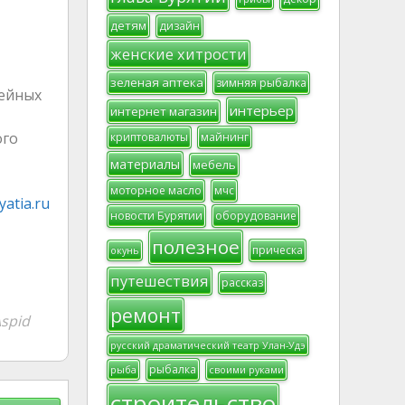
детям
дизайн
женские хитрости
зеленая аптека
зимняя рыбалка
мейных
интерьер
интернет магазин
ого
криптовалюты
майнинг
материалы
мебель
моторное масло
мчс
atia.ru
новости Бурятии
оборудование
полезное
прическа
окунь
путешествия
рассказ
ремонт
spid
русский драматический театр Улан-Удэ
рыбалка
рыба
своими руками
строительство