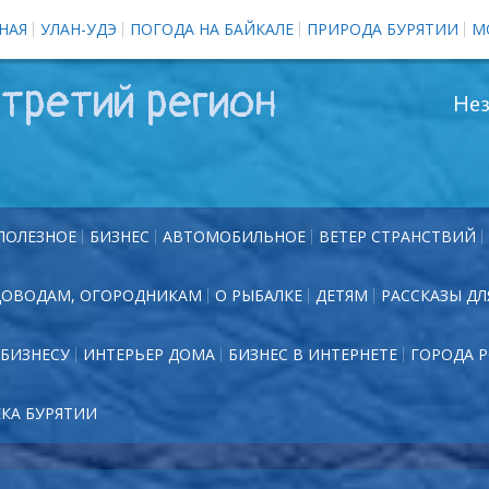
НАЯ
УЛАН-УДЭ
ПОГОДА НА БАЙКАЛЕ
ПРИРОДА БУРЯТИИ
М
третий регион
Нез
ПОЛЕЗНОЕ
БИЗНЕС
АВТОМОБИЛЬНОЕ
ВЕТЕР СТРАНСТВИЙ
ДОВОДАМ, ОГОРОДНИКАМ
О РЫБАЛКЕ
ДЕТЯМ
РАССКАЗЫ ДЛ
БИЗНЕСУ
ИНТЕРЬЕР ДОМА
БИЗНЕС В ИНТЕРНЕТЕ
ГОРОДА 
ЕКА БУРЯТИИ