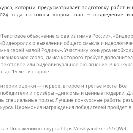
курса, который предусматривает подготовку работ и
2024 года состоится второй этап – подведение ит
Текстовое объяснение слова из гимна России», «Видео
и «Видеоролик о выявлении общего смысла и идеологиче
имна своей малой Родины». Участнику конкурса необхо
и незнакомое слово, смысл которого требует дополните
ь текстовое или видеовизуальное объяснение. В конкурс
 до 15 лет и старше.
терии оценки — первое, второе и третье места. Все
а победители и призёры –дипломы и ценные подарки. Дл
ны специальные призы. Лучшие конкурсные работы раз
нкурса. Церемония награждения победителей пройдет в
 Положении конкурса https://disk.yandex.ru/i/xQW9-