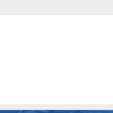
-----