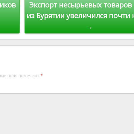
ников
Экспорт несырьевых товаров
k
из Бурятии увеличился почти 
→
ные поля помечены
*