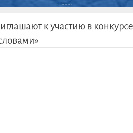
-------
глашают к участию в конкурсе
 словами»