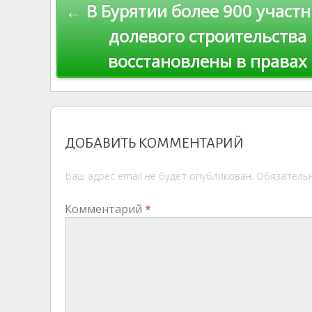
← В Бурятии более 900 участ
s
n
p
по
ni
al
долевого строительства
ki
восстановлены в правах
записям
ДОБАВИТЬ КОММЕНТАРИЙ
Ваш адрес email не будет опубликован.
Обязатель
Комментарий
*