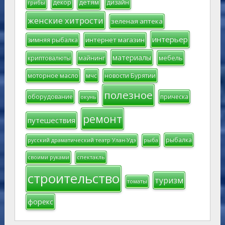
детям
декор
дизайн
грибы
женские хитрости
зеленая аптека
интерьер
интернет магазин
зимняя рыбалка
материалы
мебель
криптовалюты
майнинг
моторное масло
мчс
новости Бурятии
полезное
оборудование
прическа
окунь
ремонт
путешествия
рыбалка
русский драматический театр Улан-Удэ
рыба
своими руками
спектакль
строительство
туризм
томаты
форекс