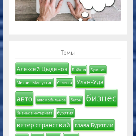
Темы
Алексей Цыденов
Байкал
Бурятия
Улан-Удэ
Михаил Мишустин
Селенга
бизнес
авто
автомобильное
бетон
бурятия
бизнес в интернете
ветер странствий
глава Бурятии