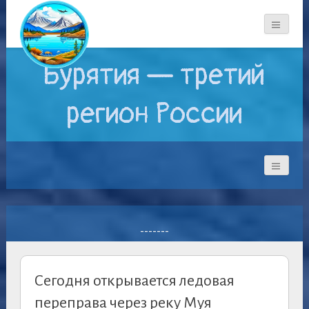
Бурятия — третий
регион России
-------
Сегодня открывается ледовая
переправа через реку Муя