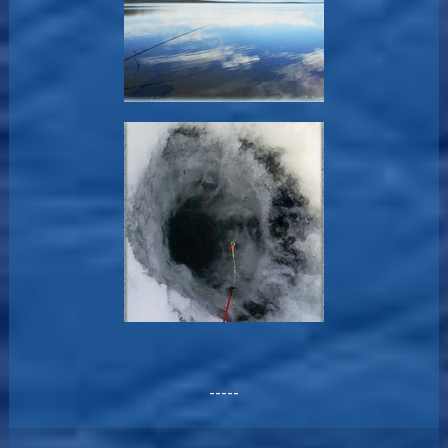
-----