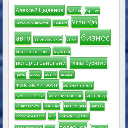
Алексей Цыденов
Байкал
Бурятия
Улан-Удэ
Михаил Мишустин
Селенга
бизнес
авто
автомобильное
бетон
бурятия
бизнес в интернете
ветер странствий
глава Бурятии
детям
декор
дизайн
грибы
женские хитрости
зеленая аптека
интерьер
интернет магазин
зимняя рыбалка
материалы
мебель
криптовалюты
майнинг
моторное масло
мчс
новости Бурятии
полезное