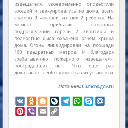
извещателя, своевременно оповестили
соседей и эвакуировались из дома, всего
спасено 9 человек, из них 2 ребенка. На
момент прибытия пожарных
подразделений горели 2 квартиры и
полностью была охвачена огнем крыша
дома. Огонь ликвидирован на площади
160 квадратных метров. И благодаря
срабатыванию пожарного извещателя,
пострадавших нет. Что еще раз
доказывает необходимость в их установки.
Источник:
03.mchs.gov.ru
V
O
Bl
Li
T
W
S
M
K
d
o
v
el
h
k
ai
Pi
Vi
E
C
n
g
eJ
e
at
y
l.
nt
b
m
o