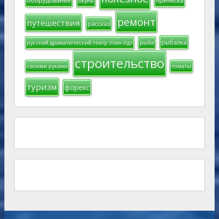
оборудование
прическа
окунь
ремонт
путешествия
рассказ
рыбалка
русский драматический театр Улан-Удэ
рыба
строительство
своими руками
томаты
туризм
форекс
-----