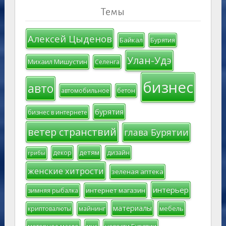
Темы
Алексей Цыденов
Байкал
Бурятия
Улан-Удэ
Михаил Мишустин
Селенга
бизнес
авто
автомобильное
бетон
бурятия
бизнес в интернете
ветер странствий
глава Бурятии
детям
декор
дизайн
грибы
женские хитрости
зеленая аптека
интерьер
интернет магазин
зимняя рыбалка
материалы
мебель
криптовалюты
майнинг