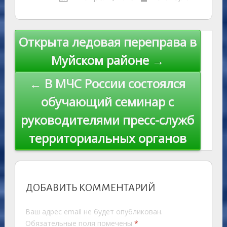
kl
er
u
a
A
e
u
e
l
y
as
r
m
p
st
Li
s
n
p
n
Навигация
Открыта ледовая переправа в
ni
al
k
по
Муйском районе →
ki
записям
← В МЧС России состоялся
обучающий семинар с
руководителями пресс-служб
территориальных органов
ДОБАВИТЬ КОММЕНТАРИЙ
Ваш адрес email не будет опубликован.
Обязательные поля помечены
*