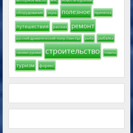
моторное масло
мчс
новости Бурятии
полезное
оборудование
прическа
окунь
ремонт
путешествия
рассказ
рыбалка
русский драматический театр Улан-Удэ
рыба
строительство
своими руками
томаты
туризм
форекс