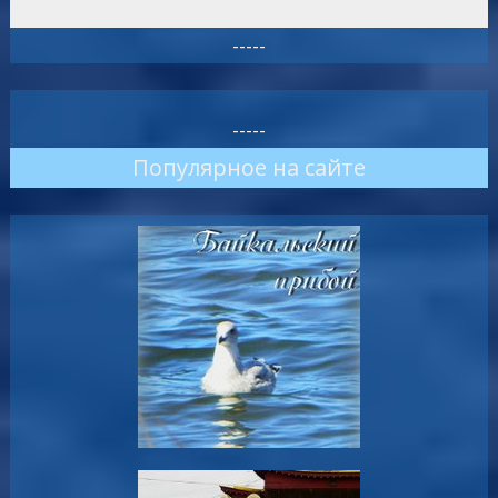
-----
-----
Популярное на сайте