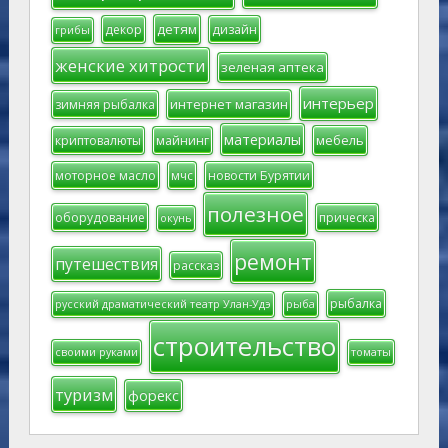
детям
декор
дизайн
грибы
женские хитрости
зеленая аптека
интерьер
интернет магазин
зимняя рыбалка
материалы
мебель
криптовалюты
майнинг
моторное масло
мчс
новости Бурятии
полезное
оборудование
прическа
окунь
ремонт
путешествия
рассказ
рыбалка
русский драматический театр Улан-Удэ
рыба
строительство
своими руками
томаты
туризм
форекс