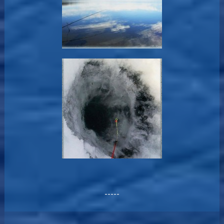
-----