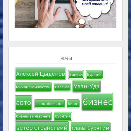
Темы
Алексей Цыденов
Байкал
Бурятия
Улан-Удэ
Михаил Мишустин
Селенга
бизнес
авто
автомобильное
бетон
бурятия
бизнес в интернете
ветер странствий
глава Бурятии