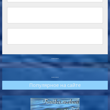
-----
-----
Популярное на сайте