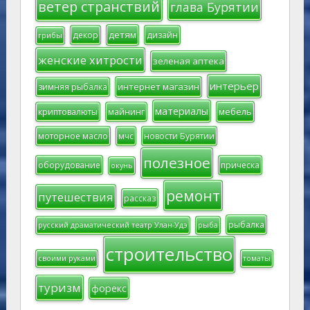
ветер странствий
глава Бурятии
детям
декор
дизайн
грибы
женские хитрости
зеленая аптека
интерьер
интернет магазин
зимняя рыбалка
материалы
мебель
криптовалюты
майнинг
моторное масло
мчс
новости Бурятии
полезное
оборудование
прическа
окунь
ремонт
путешествия
рассказ
рыбалка
русский драматический театр Улан-Удэ
рыба
строительство
своими руками
томаты
туризм
форекс