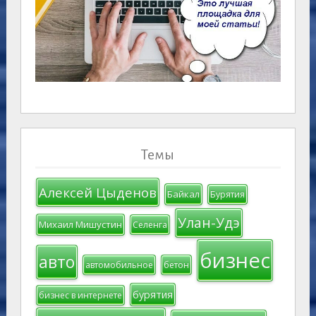
Темы
Алексей Цыденов
Байкал
Бурятия
Улан-Удэ
Михаил Мишустин
Селенга
бизнес
авто
автомобильное
бетон
бурятия
бизнес в интернете