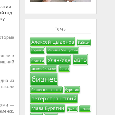
урятии
ий год
нку
Темы
оторые
Алексей Цыденов
Байкал
Михаил Мишустин
Бурятия
пошли в
авто
Улан-Удэ
Селенга
дняшний
автомобильное
бетон
бизнес
одна из
й школе
бурятия
бизнес в интернете
ветер странствий
тиями —
глава Бурятии
декор
грибы
менск,