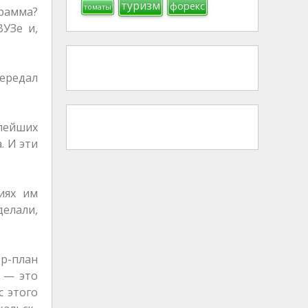
туризм
форекс
томаты
грамма?
УЗе и,
ередал
елейших
. И эти
иях им
делали,
ер-план
и — это
с этого