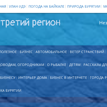
НАЯ
УЛАН-УДЭ
ПОГОДА НА БАЙКАЛЕ
ПРИРОДА БУРЯТИИ
М
третий регион
Нез
ПОЛЕЗНОЕ
БИЗНЕС
АВТОМОБИЛЬНОЕ
ВЕТЕР СТРАНСТВИЙ
ДОВОДАМ, ОГОРОДНИКАМ
О РЫБАЛКЕ
ДЕТЯМ
РАССКАЗЫ ДЛ
БИЗНЕСУ
ИНТЕРЬЕР ДОМА
БИЗНЕС В ИНТЕРНЕТЕ
ГОРОДА 
ЕКА БУРЯТИИ