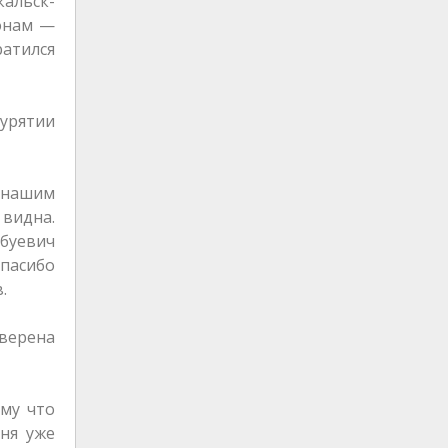
кальск-
йонам —
ратился
урятии
ь нашим
 видна.
буевич
Спасибо
.
верена
ому что
дня уже