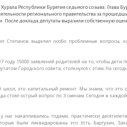
 Хурала Республики Бурятия седьмого созыва. Глава Б
еятельности регионального правительства за прошедш
ии. После доклада депутаты выразили собственную оце
ил Степанов выделил особо проблемные вопросы, к
17 году 15000 заявлений родителей на то, чтобы дети 
путатом Городского совета, столкнулся с этим. На сего
 школ, это капитальный ремонт. Мы знаем, что это 
да стоял острый вопрос по 3 сменам. Сегодня в каждо
 у нас накапливались годами, практически десятиле
оторые были ликвидированы это Усть Баргузин, Зака