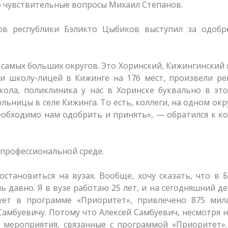
о чувствительные вопросы Михаил Степанов.
ов республики Бэликто Цыбиков выступил за одобр
з самых больших округов. Это Хоринский, Кижингинский 
ли школу-лицей в Кижинге на 176 мест, произвели р
кола, поликлиника у нас в Хоринске буквально в эт
ьницы в селе Кижинга. То есть, коллеги, на одном окр
еобходимо нам одобрить и принять», — обратился к к
 профессиональной среде.
остановиться на вузах. Вообще, хочу сказать, что в 
ь давно. Я в вузе работаю 25 лет, и на сегодняшний де
вует в программе «Приоритет», привлечено 875 мил
 Самбуевичу. Потому что Алексей Самбуевич, несмотря 
е мероприятия, связанные с программой «Приоритет»