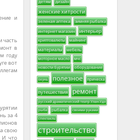
детям
дизайн
женские хитрости
ение и
зеленая аптека
зимняя рыбалка
интерьер
интернет магазин
и часть
криптовалюты
майнинг
емонт в
материалы
мебель
ом году
моторное масло
мчс
уге вот
новости Бурятии
оборудование
оллегам
полезное
прическа
окунь
ремонт
путешествия
русский драматический театр Улан-Удэ
Бурятии
рыбалка
рыба
своими руками
нь за 4
спектакль
лионов
строительство
на свою
. И что