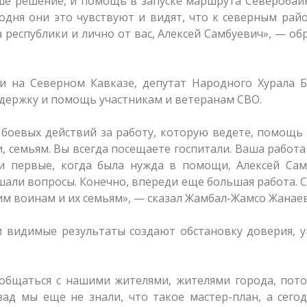
ше решение, и помощь в запуске маршрута Северобай
егодня они это чувствуют и видят, что к северным ра
республики и лично от вас, Алексей Самбуевич», — об
и на Северном Кавказе, депутат Народного Хурала Б
держку и помощь участникам и ветеранам СВО.
 боевых действий за работу, которую ведете, помощ
 семьям. Вы всегда посещаете госпитали. Ваша работа
и первые, когда была нужда в помощи, Алексей Сам
ешали вопросы. Конечно, впереди еще большая работа. 
им воинам и их семьям», — сказал Жамбал-Жамсо Жанаев
 видимые результаты создают обстановку доверия, у
 общаться с нашими жителями, жителями города, пот
зад мы еще не знали, что такое мастер-план, а сего