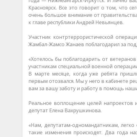
года — Нижнеангарск-Иркутск. И лично ва
Красноярск. Все это говорит о том, что с
очень большое внимание от правительства 
к главе республики Андрей Невьянцев.
Участник контртеррористической операци
Жамбал-Жамсо Жанаев поблагодарил за под
«Хотелось бы поблагодарить от ветеранов
участникам специальной военной операции,
В марте месяце, когда уже ребята пришл
первым отозвался. Мы у него в кабинете р
вам за вашу заботу и работу в помощь наш
Реальное воплощение целей напроектов и
депутат Елена Вахрушкинова.
«Нам, депутатам-одномандатникам, легко
такие изменения происходят. Два года на