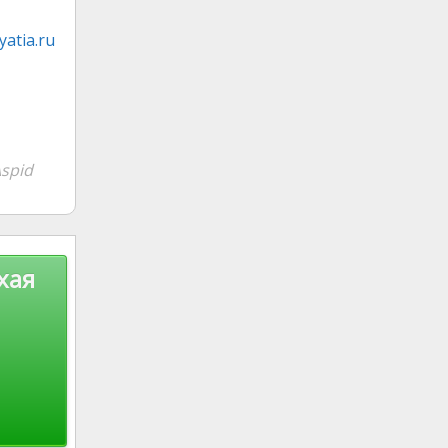
atia.ru
spid
хая