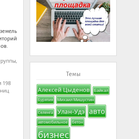
земель
иторий
ов.
руппы,
Темы
 198
Алексей Цыденов
иниц
Байкал
Михаил Мишустин
Бурятия
авто
Улан-Удэ
Селенга
автомобильное
бетон
бизнес