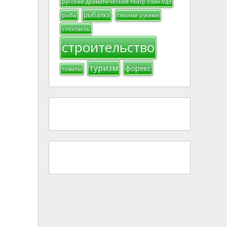
русский драматический театр Улан-Удэ
рыбалка
рыба
своими руками
спектакль
строительство
туризм
форекс
томаты