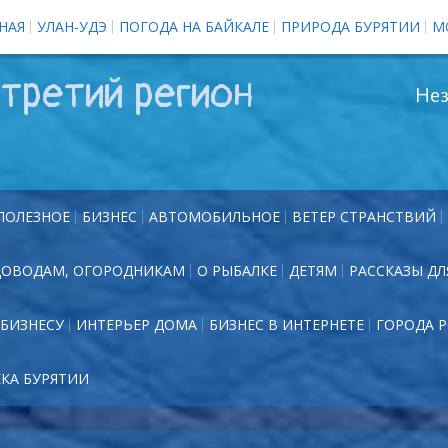
НАЯ
УЛАН-УДЭ
ПОГОДА НА БАЙКАЛЕ
ПРИРОДА БУРЯТИИ
М
третий регион
Нез
ПОЛЕЗНОЕ
БИЗНЕС
АВТОМОБИЛЬНОЕ
ВЕТЕР СТРАНСТВИЙ
ДОВОДАМ, ОГОРОДНИКАМ
О РЫБАЛКЕ
ДЕТЯМ
РАССКАЗЫ ДЛ
БИЗНЕСУ
ИНТЕРЬЕР ДОМА
БИЗНЕС В ИНТЕРНЕТЕ
ГОРОДА 
ЕКА БУРЯТИИ