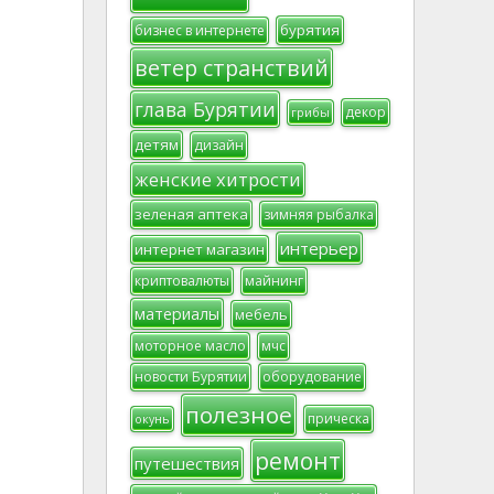
бурятия
бизнес в интернете
ветер странствий
глава Бурятии
декор
грибы
детям
дизайн
женские хитрости
зеленая аптека
зимняя рыбалка
интерьер
интернет магазин
криптовалюты
майнинг
материалы
мебель
моторное масло
мчс
новости Бурятии
оборудование
полезное
прическа
окунь
ремонт
путешествия