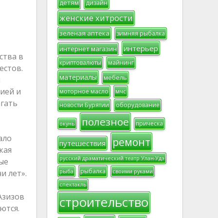
детям
дизайн
женские хитрости
зеленая аптека
зимняя рыбалка
интерьер
интернет магазин
ства в
криптовалюты
майнинг
естов.
материалы
мебель
й
ией и
моторное масло
мчс
агать
новости Бурятии
оборудование
полезное
прическа
окунь
ало
ремонт
путешествия
кая
русский драматический театр Улан-Удэ
ые
рыбалка
и лет».
рыба
своими руками
спектакль
Азизов
строительство
ются.