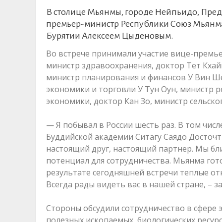
В столице Мьянмы, городе Нейпьидо, Пред
премьер-министр Республики Союз Мьянма 
Бурятии Алексеем Цыденовым.
Во встрече принимали участие вице-премь
министр здравоохранения, доктор Тет Кхайн
министр планирования и финансов У Вин Ш
экономики и торговли У Тун Оун, министр р
экономики, доктор Кан Зо, министр сельско
— Я побывал в России шесть раз. В том числ
Буддийской академии Ситагу Саядо Досточ
настоящий друг, настоящий партнер. Мы бли
потенциал для сотрудничества. Мьянма гот
результате сегодняшней встречи теплые от
Всегда рады видеть вас в нашей стране, –
Стороны обсудили сотрудничество в сфере 
полезных ископаемых, биологических ресур