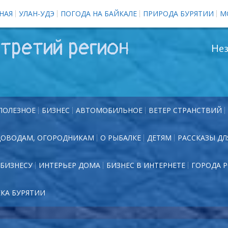
НАЯ
УЛАН-УДЭ
ПОГОДА НА БАЙКАЛЕ
ПРИРОДА БУРЯТИИ
М
третий регион
Нез
ПОЛЕЗНОЕ
БИЗНЕС
АВТОМОБИЛЬНОЕ
ВЕТЕР СТРАНСТВИЙ
ДОВОДАМ, ОГОРОДНИКАМ
О РЫБАЛКЕ
ДЕТЯМ
РАССКАЗЫ ДЛ
БИЗНЕСУ
ИНТЕРЬЕР ДОМА
БИЗНЕС В ИНТЕРНЕТЕ
ГОРОДА 
ЕКА БУРЯТИИ