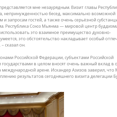
представляется мне незаурядным. Визит главы Республ
ма, непринужденностью бесед, максимально возможной
 и запросам гостей, а также очень серьёзной субстанц
зма. Республика Союз Мьянма — мировой центр буддизм
не использовать это взаимное преимущество духовно-
зумеется, это обстоятельство накладывает особый отпе
– сказал он.
ионами Российской Федерации, субъектами Российской
 государствами в целом вносят очень важный вклад в
а международной арене. Искандер Азизов заверил, что
еплению результатов сегодняшнего визита делегации Б