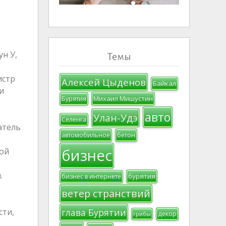
н У,
Темы
истр
Алексей Цыденов
Байкал
и
Михаил Мишустин
Бурятия
авто
Улан-Удэ
Селенга
атель
автомобильное
бетон
бизнес
шой
.
бурятия
бизнес в интернете
ветер странствий
сти,
глава Бурятии
декор
грибы