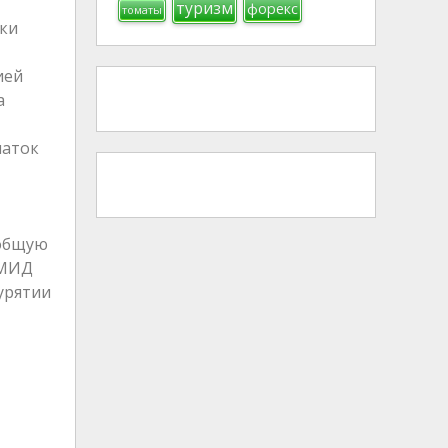
туризм
форекс
томаты
ики
ией
а
чаток
 общую
 МИД
урятии