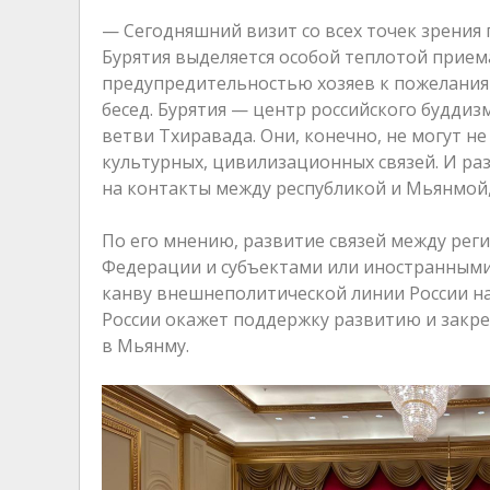
— Сегодняшний визит со всех точек зрения 
Бурятия выделяется особой теплотой прие
предупредительностью хозяев к пожеланиям
бесед. Бурятия — центр российского будди
ветви Тхиравада. Они, конечно, не могут 
культурных, цивилизационных связей. И ра
на контакты между республикой и Мьянмой, 
По его мнению, развитие связей между рег
Федерации и субъектами или иностранными
канву внешнеполитической линии России н
России окажет поддержку развитию и закр
в Мьянму.