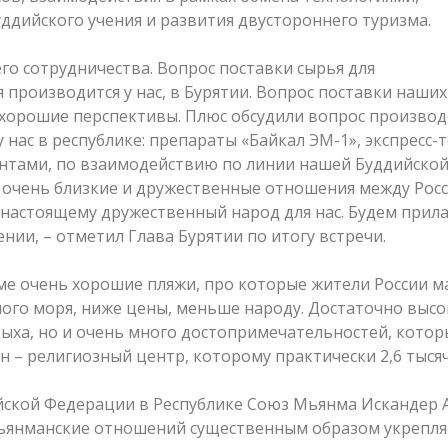
ддийского учения и развития двустороннего туризма.
о сотрудничества. Вопрос поставки сырья для
производится у нас, в Бурятии. Вопрос поставки наших
хорошие перспективы. Плюс обсудили вопрос производ
нас в республике: препараты «Байкал ЭМ-1», экспресс-т
дентами, по взаимодействию по линии нашей Буддийско
, очень близкие и дружественные отношения между Росс
настоящему дружественный народ для нас. Будем прил
нии, – отметил Глава Бурятии по итогу встречи.
ме очень хорошие пляжи, про которые жители России м
ого моря, ниже цены, меньше народу. Достаточно высо
ыха, но и очень много достопримечательностей, котор
 – религиозный центр, которому практически 2,6 тысяч
ской Федерации в Республике Союз Мьянма Искандер 
мьянманские отношений существенным образом укрепля