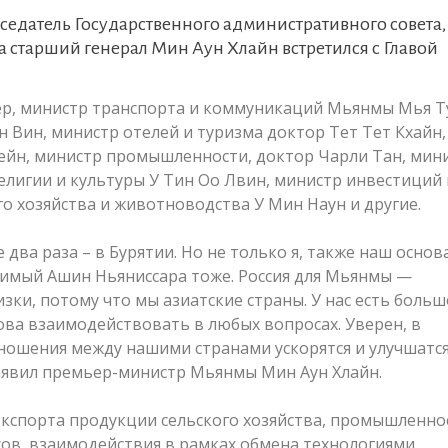
седатель Государственного административного совета,
старший генерал Мин Аун Хлайн встретился с Главой
ер, министр транспорта и коммуникаций Мьянмы Мья Ту
 Вин, министр отелей и туризма доктор Тет Тет Кхайн,
ейн, министр промышленности, доктор Чарли Тан, мин
елигии и культуры У Тин Оо Лвин, министр инвестиций 
го хозяйства и животноводства У Мин Наун и другие.
е два раза – в Бурятии. Но не только я, также наш основ
тимый Ашин Ньяниссара тоже. Россия для Мьянмы —
зки, потому что мы азиатские страны. У нас есть боль
ова взаимодействовать в любых вопросах. Уверен, в
ношения между нашими странами ускорятся и улучшатся
 заявил премьер-министр Мьянмы Мин Аун Хлайн.
экспорта продукции сельского хозяйства, промышленно
сов, взаимодействия в рамках обмена технологиями,