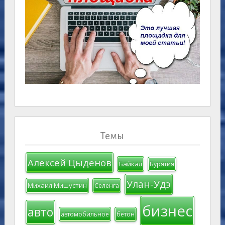
Темы
Алексей Цыденов
Байкал
Бурятия
Улан-Удэ
Михаил Мишустин
Селенга
бизнес
авто
автомобильное
бетон