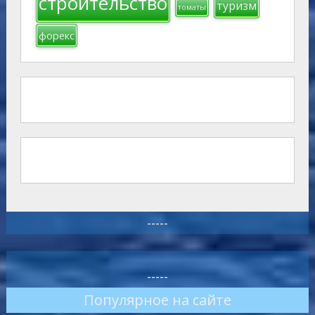
строительство
туризм
томаты
форекс
-----
-----
Популярное на сайте