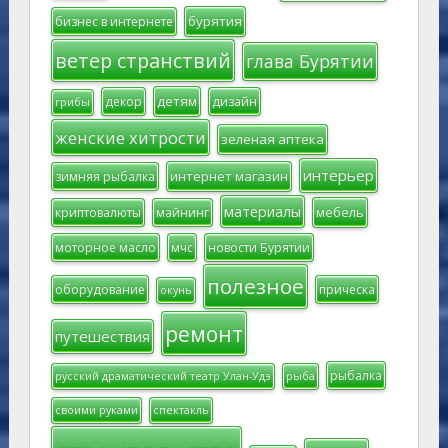
бурятия
бизнес в интернете
ветер странствий
глава Бурятии
детям
декор
дизайн
грибы
женские хитрости
зеленая аптека
интерьер
интернет магазин
зимняя рыбалка
материалы
мебель
криптовалюты
майнинг
моторное масло
мчс
новости Бурятии
полезное
оборудование
прическа
окунь
ремонт
путешествия
рыбалка
русский драматический театр Улан-Удэ
рыба
своими руками
спектакль