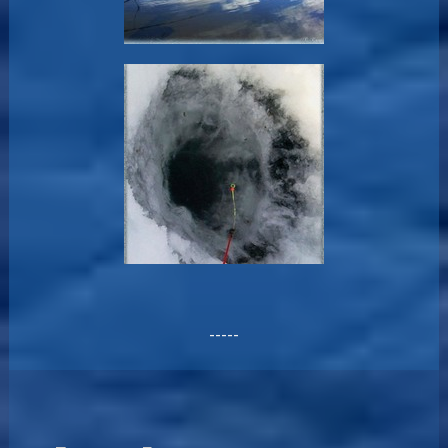
-----