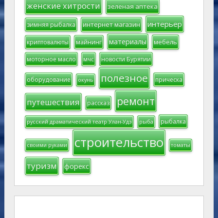
женские хитрости
зеленая аптека
интерьер
интернет магазин
зимняя рыбалка
материалы
мебель
криптовалюты
майнинг
моторное масло
мчс
новости Бурятии
полезное
оборудование
прическа
окунь
ремонт
путешествия
рассказ
рыбалка
русский драматический театр Улан-Удэ
рыба
строительство
своими руками
томаты
туризм
форекс