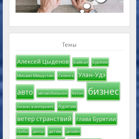
Темы
Алексей Цыденов
Байкал
Бурятия
Улан-Удэ
Михаил Мишустин
Селенга
бизнес
авто
автомобильное
бетон
бурятия
бизнес в интернете
ветер странствий
глава Бурятии
детям
декор
дизайн
грибы