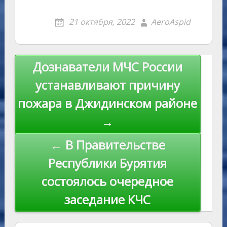
o
g
o
gr
s
p
R
er
er
ai
p
21 октября, 2022
AeroAspid
kl
er
u
a
A
e
u
e
l
y
as
r
m
p
st
Li
s
n
p
n
Навигация
Дознаватели МЧС России
ni
al
k
по
устанавливают причину
ki
записям
пожара в Джидинском районе
→
← В Правительстве
Республики Бурятия
состоялось очередное
заседание КЧС