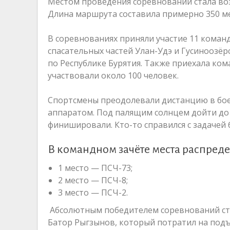
Местом проведения соревнований стала воз
Длина маршрута составила примерно 350 ме
В соревнованиях приняли участие 11 коман
спасательных частей Улан-Удэ и Гусиноозёр
по Республике Бурятия. Также приехала кома
участвовали около 100 человек.
Спортсмены преодолевали дистанцию в бо
аппаратом. Под палящим солнцем дойти до 
финишировали. Кто-то справился с задачей 
В командном зачёте места распред
1 место — ПСЧ-73;
2 место — ПСЧ-8;
3 место — ПСЧ-2.
Абсолютным победителем соревнований ста
Батор Рыгзынов, который потратил на подъ