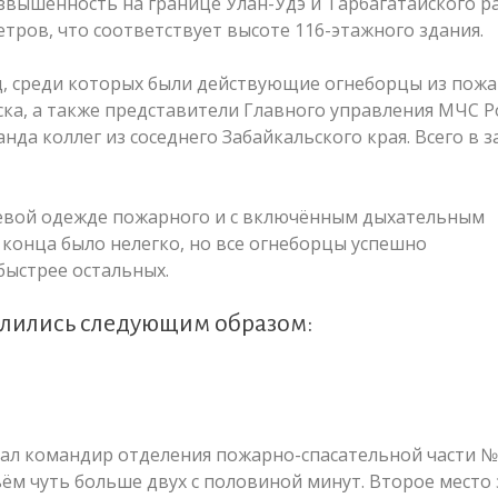
вышенность на границе Улан-Удэ и Тарбагатайского р
тров, что соответствует высоте 116-этажного здания.
д, среди которых были действующие огнеборцы из пожа
ска, а также представители Главного управления МЧС Р
нда коллег из соседнего Забайкальского края. Всего в з
евой одежде пожарного и с включённым дыхательным
конца было нелегко, но все огнеборцы успешно
быстрее остальных.
елились следующим образом:
л командир отделения пожарно-спасательной части №
ём чуть больше двух с половиной минут. Второе место 