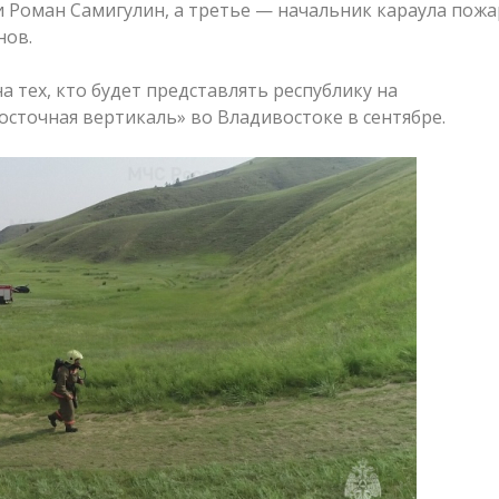
 Роман Самигулин, а третье — начальник караула пожа
нов.
 тех, кто будет представлять республику на
сточная вертикаль» во Владивостоке в сентябре.