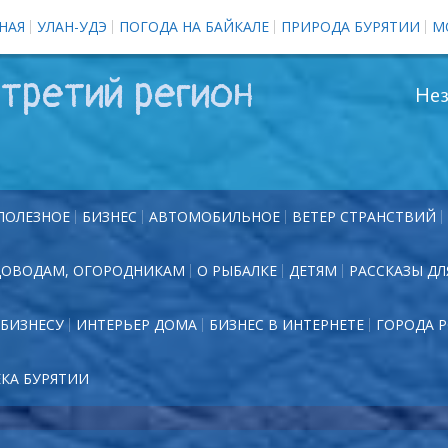
НАЯ
УЛАН-УДЭ
ПОГОДА НА БАЙКАЛЕ
ПРИРОДА БУРЯТИИ
М
третий регион
Нез
ПОЛЕЗНОЕ
БИЗНЕС
АВТОМОБИЛЬНОЕ
ВЕТЕР СТРАНСТВИЙ
ДОВОДАМ, ОГОРОДНИКАМ
О РЫБАЛКЕ
ДЕТЯМ
РАССКАЗЫ ДЛ
БИЗНЕСУ
ИНТЕРЬЕР ДОМА
БИЗНЕС В ИНТЕРНЕТЕ
ГОРОДА 
ЕКА БУРЯТИИ