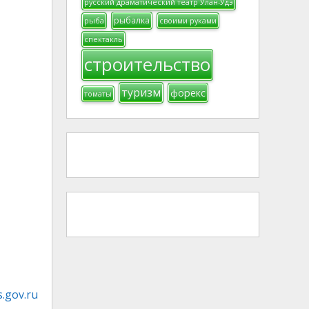
русский драматический театр Улан-Удэ
рыбалка
рыба
своими руками
спектакль
строительство
туризм
форекс
томаты
.gov.ru