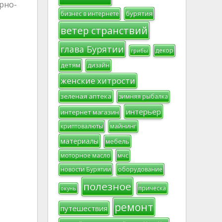
рно-
бурятия
бизнес в интернете
ветер странствий
глава Бурятии
декор
грибы
детям
дизайн
женские хитрости
зеленая аптека
зимняя рыбалка
интерьер
интернет магазин
криптовалюты
майнинг
материалы
мебель
моторное масло
мчс
новости Бурятии
оборудование
полезное
прическа
окунь
ремонт
путешествия