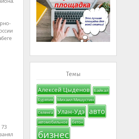
айона.
рно-
оссии
абеге
Темы
Алексей Цыденов
Байкал
Михаил Мишустин
Бурятия
авто
Улан-Удэ
Селенга
автомобильное
бетон
 73
бизнес
занял