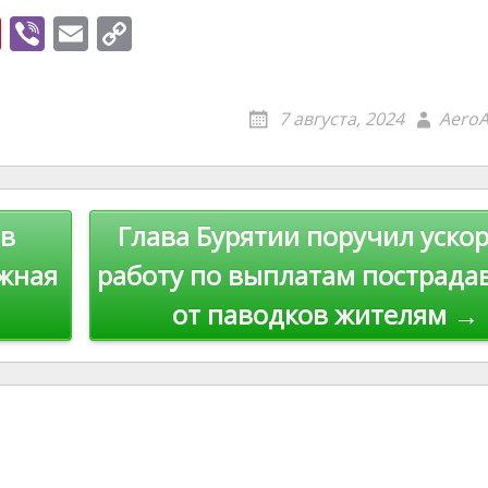
Pi
Vi
E
C
nt
b
m
o
er
er
ai
p
7 августа, 2024
AeroA
e
l
y
st
Li
n
 в
Глава Бурятии поручил уско
k
ожная
работу по выплатам пострад
от паводков жителям →