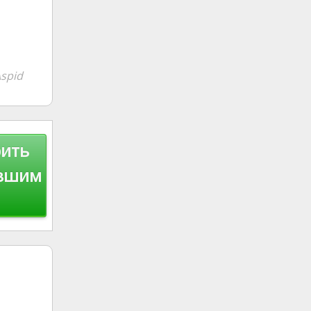
spid
рить
авшим