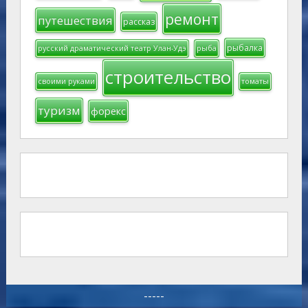
ремонт
путешествия
рассказ
рыбалка
русский драматический театр Улан-Удэ
рыба
строительство
своими руками
томаты
туризм
форекс
-----