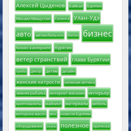
Алексей Цыденов
Байкал
Бурятия
Улан-Удэ
Михаил Мишустин
Селенга
бизнес
авто
автомобильное
бетон
бурятия
бизнес в интернете
ветер странствий
глава Бурятии
детям
декор
дизайн
грибы
женские хитрости
зеленая аптека
интерьер
интернет магазин
зимняя рыбалка
материалы
мебель
криптовалюты
майнинг
моторное масло
мчс
новости Бурятии
полезное
оборудование
прическа
окунь