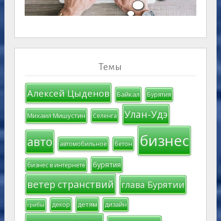
Темы
Алексей Цыденов
Байкал
Бурятия
Улан-Удэ
Михаил Мишустин
Селенга
бизнес
авто
автомобильное
бетон
бурятия
бизнес в интернете
ветер странствий
глава Бурятии
детям
декор
дизайн
грибы