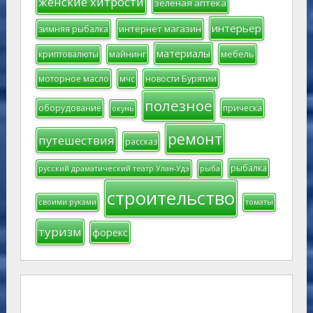
женские хитрости
зеленая аптека
интерьер
интернет магазин
зимняя рыбалка
материалы
мебель
криптовалюты
майнинг
моторное масло
мчс
новости Бурятии
полезное
оборудование
прическа
окунь
ремонт
путешествия
рассказ
рыбалка
русский драматический театр Улан-Удэ
рыба
строительство
своими руками
томаты
туризм
форекс