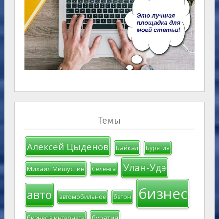
Темы
Алексей Цыденов
Байкал
Бурятия
Улан-Удэ
Михаил Мишустин
Селенга
бизнес
авто
автомобильное
бетон
бурятия
бизнес в интернете