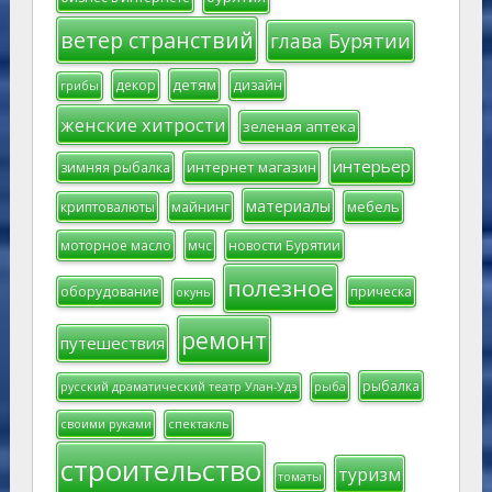
ветер странствий
глава Бурятии
детям
декор
дизайн
грибы
женские хитрости
зеленая аптека
интерьер
интернет магазин
зимняя рыбалка
материалы
мебель
криптовалюты
майнинг
моторное масло
мчс
новости Бурятии
полезное
оборудование
прическа
окунь
ремонт
путешествия
рыбалка
русский драматический театр Улан-Удэ
рыба
своими руками
спектакль
строительство
туризм
томаты