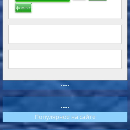
форекс
-----
-----
Популярное на сайте