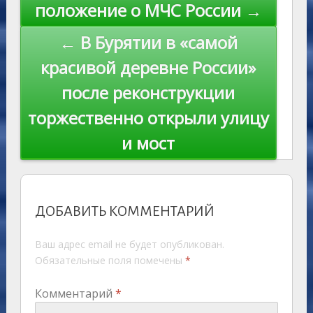
k
по
положение о МЧС России →
ki
записям
← В Бурятии в «самой
красивой деревне России»
после реконструкции
торжественно открыли улицу
и мост
ДОБАВИТЬ КОММЕНТАРИЙ
Ваш адрес email не будет опубликован.
Обязательные поля помечены
*
Комментарий
*