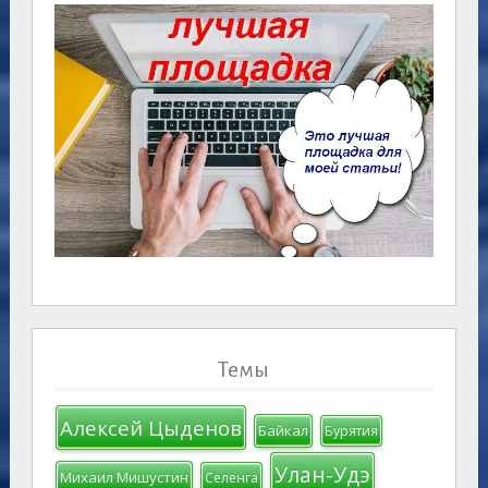
Темы
Алексей Цыденов
Байкал
Бурятия
Улан-Удэ
Михаил Мишустин
Селенга