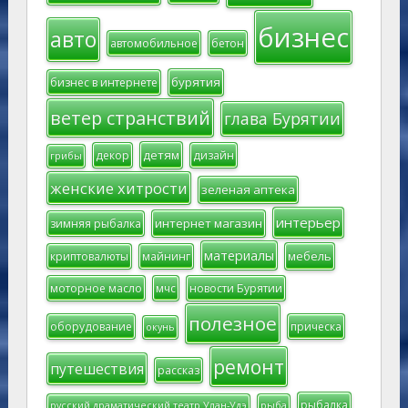
бизнес
авто
автомобильное
бетон
бурятия
бизнес в интернете
ветер странствий
глава Бурятии
детям
декор
дизайн
грибы
женские хитрости
зеленая аптека
интерьер
интернет магазин
зимняя рыбалка
материалы
мебель
криптовалюты
майнинг
моторное масло
мчс
новости Бурятии
полезное
оборудование
прическа
окунь
ремонт
путешествия
рассказ
рыбалка
русский драматический театр Улан-Удэ
рыба