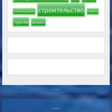
строительство
своими руками
томаты
туризм
форекс
-----
-----